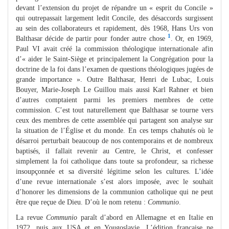
devant l’extension du projet de répandre un « esprit du Concile »
qui outrepassait largement ledit Concile, des désaccords surgissent
au sein des collaborateurs et rapidement, dès 1968, Hans Urs von
1
Balthasar décide de partir pour fonder autre chose
. Or, en 1969,
Paul VI avait créé la commission théologique internationale afin
d’« aider le Saint-Siège et principalement la Congrégation pour la
doctrine de la foi dans l’examen de questions théologiques jugées de
grande importance ». Outre Balthasar, Henri de Lubac, Louis
Bouyer, Marie-Joseph Le Guillou mais aussi Karl Rahner et bien
d’autres comptaient parmi les premiers membres de cette
commission. C’est tout naturellement que Balthasar se tourne vers
ceux des membres de cette assemblée qui partagent son analyse sur
la situation de l’Église et du monde. En ces temps chahutés où le
désarroi perturbait beaucoup de nos contemporains et de nombreux
baptisés, il fallait revenir au Centre, le Christ, et confesser
simplement la foi catholique dans toute sa profondeur, sa richesse
insoupçonnée et sa diversité légitime selon les cultures. L’idée
d’une revue internationale s’est alors imposée, avec le souhait
d’honorer les dimensions de la communion catholique qui ne peut
être que reçue de Dieu. D’où le nom retenu :
Communio
.
La revue
Communio
paraît d’abord en Allemagne et en Italie en
1972, puis aux USA et en Yougoslavie. L’édition française ne