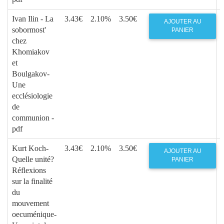
Ivan Ilin - La
3.43€
2.10%
3.50€
AJOUTER AU
sobormost'
PANIER
chez
Khomiakov
et
Boulgakov-
Une
ecclésiologie
de
communion -
pdf
Kurt Koch-
3.43€
2.10%
3.50€
AJOUTER AU
Quelle unité?
PANIER
Réflexions
sur la finalité
du
mouvement
oecuménique-