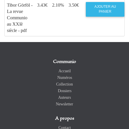
Tibor Görföl -
3.43€
2.10%
3.50€
AJOUTER AU
La revue
PANIER
Communio
au XXIè
siècle - pdf
Communio
Accueil
Numéros
Collection
Dossiers
Auteurs
Newsletter
A propos
Contact