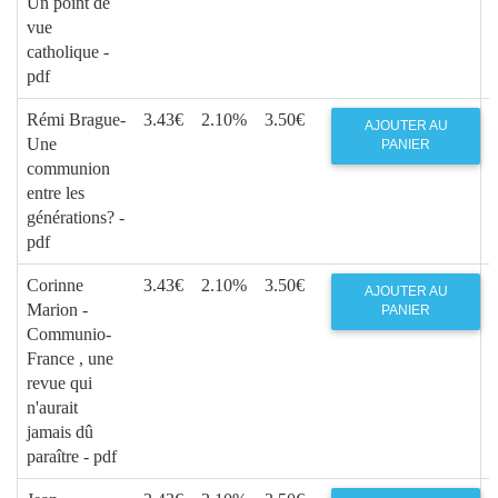
Un point de
vue
catholique -
pdf
Rémi Brague-
3.43€
2.10%
3.50€
AJOUTER AU
Une
PANIER
communion
entre les
générations? -
pdf
Corinne
3.43€
2.10%
3.50€
AJOUTER AU
Marion -
PANIER
Communio-
France , une
revue qui
n'aurait
jamais dû
paraître - pdf