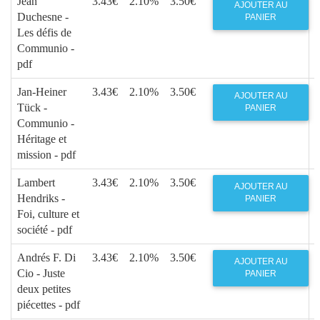
Jean
3.43€
2.10%
3.50€
AJOUTER AU
Duchesne -
PANIER
Les défis de
Communio -
pdf
Jan-Heiner
3.43€
2.10%
3.50€
AJOUTER AU
Tück -
PANIER
Communio -
Héritage et
mission - pdf
Lambert
3.43€
2.10%
3.50€
AJOUTER AU
Hendriks -
PANIER
Foi, culture et
société - pdf
Andrés F. Di
3.43€
2.10%
3.50€
AJOUTER AU
Cio - Juste
PANIER
deux petites
piécettes - pdf