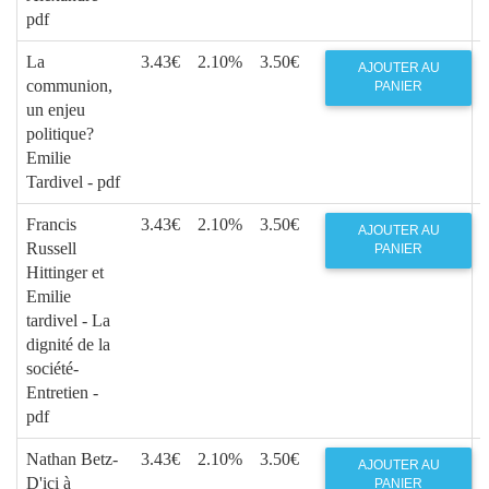
pdf
La
3.43€
2.10%
3.50€
AJOUTER AU
communion,
PANIER
un enjeu
politique?
Emilie
Tardivel - pdf
Francis
3.43€
2.10%
3.50€
AJOUTER AU
Russell
PANIER
Hittinger et
Emilie
tardivel - La
dignité de la
société-
Entretien -
pdf
Nathan Betz-
3.43€
2.10%
3.50€
AJOUTER AU
D'ici à
PANIER