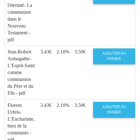
l'éternité- La
communion
dans le
Nouveau
Testament -
pdf
Jean-Robert
3.43€
2.10%
3.50€
AJOUTER AU
Armogathe-
PANIER
L'Esprit-Saint
comme
communion
du Père et du
Fils - pdf
Florent
3.43€
2.10%
3.50€
AJOUTER AU
Urfels-
PANIER
L'Eucharistie,
bien de la
communio -
pdf