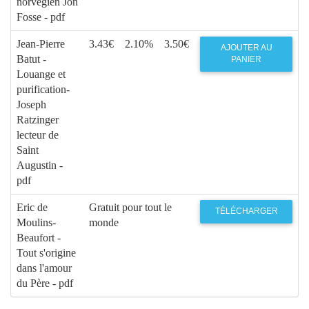
norvégien Jon
Fosse - pdf
Jean-Pierre
3.43€
2.10%
3.50€
AJOUTER AU
Batut -
PANIER
Louange et
purification-
Joseph
Ratzinger
lecteur de
Saint
Augustin -
pdf
Eric de
Gratuit pour tout le
TÉLÉCHARGER
Moulins-
monde
Beaufort -
Tout s'origine
dans l'amour
du Père - pdf