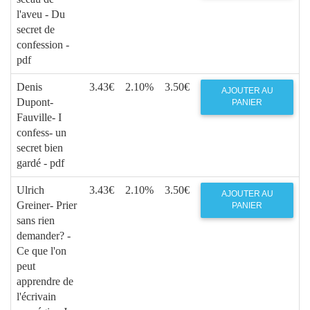
l'aveu - Du
secret de
confession -
pdf
Denis
3.43€
2.10%
3.50€
AJOUTER AU
Dupont-
PANIER
Fauville- I
confess- un
secret bien
gardé - pdf
Ulrich
3.43€
2.10%
3.50€
AJOUTER AU
Greiner- Prier
PANIER
sans rien
demander? -
Ce que l'on
peut
apprendre de
l'écrivain