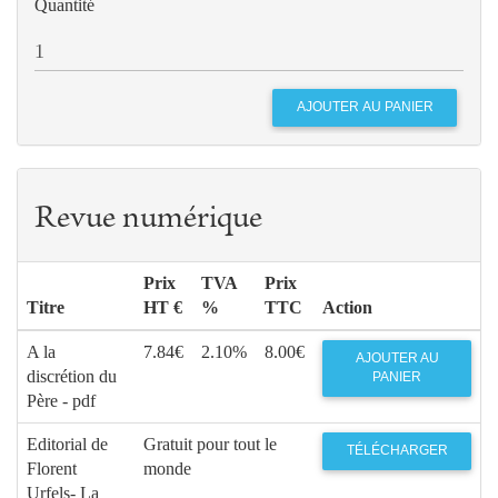
Quantité
Revue numérique
Prix
TVA
Prix
Titre
HT €
%
TTC
Action
A la
7.84€
2.10%
8.00€
AJOUTER AU
discrétion du
PANIER
Père - pdf
Editorial de
Gratuit pour tout le
TÉLÉCHARGER
Florent
monde
Urfels- La