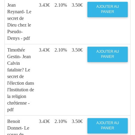
Jean
3.43€
2.10%
3.50€
AJOUTER AU
Reynard- Le
PANIER
secret de
Dieu chez le
Pseudo-
Denys - pdf
Timothée
3.43€
2.10%
3.50€
AJOUTER AU
Gestin- Jean
PANIER
Calvin
fataliste? Le
secret de
l'élection dans
l'Institution de
la religion
chrétienne -
pdf
Benoit
3.43€
2.10%
3.50€
AJOUTER AU
Donnet- Le
PANIER
sceau de