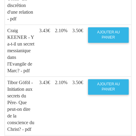
discrétion
d'une relation
- pdf
Craig
3.43€
2.10%
3.50€
AJOUTER AU
KEENER - Y
PANIER
a-t-il un secret
messianique
dans
l'Evangile de
Marc? - pdf
Tibor Göföl -
3.43€
2.10%
3.50€
AJOUTER AU
Initiation aux
PANIER
secrets du
Père- Que
peut-on dire
de la
conscience du
Christ? - pdf