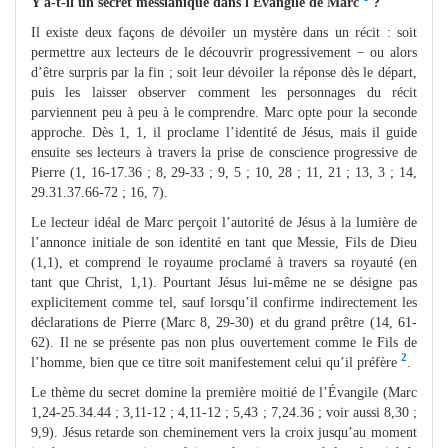
Y a-t-il un secret messianique dans l'Evangile de Marc
?
Il existe deux façons de dévoiler un mystère dans un récit : soit
permettre aux lecteurs de le découvrir progressivement − ou alors
d’être surpris par la fin ; soit leur dévoiler la réponse dès le départ,
puis les laisser observer comment les personnages du récit
parviennent peu à peu à le comprendre. Marc opte pour la seconde
approche. Dès 1, 1, il proclame l’identité de Jésus, mais il guide
ensuite ses lecteurs à travers la prise de conscience progressive de
Pierre (1, 16-17.36 ; 8, 29-33 ; 9, 5 ; 10, 28 ; 11, 21 ; 13, 3 ; 14,
29.31.37.66-72 ; 16, 7).
Le lecteur idéal de Marc perçoit l’autorité de Jésus à la lumière de
l’annonce initiale de son identité en tant que Messie, Fils de Dieu
(1,1), et comprend le royaume proclamé à travers sa royauté (en
tant que Christ, 1,1). Pourtant Jésus lui-même ne se désigne pas
explicitement comme tel, sauf lorsqu’il confirme indirectement les
déclarations de Pierre (Marc 8, 29-30) et du grand prêtre (14, 61-
62). Il ne se présente pas non plus ouvertement comme le Fils de
2
l’homme, bien que ce titre soit manifestement celui qu’il préfère
.
Le thème du secret domine la première moitié de l’Évangile (Marc
1,24-25.34.44 ; 3,11-12 ; 4,11-12 ; 5,43 ; 7,24.36 ; voir aussi 8,30 ;
9,9). Jésus retarde son cheminement vers la croix jusqu’au moment