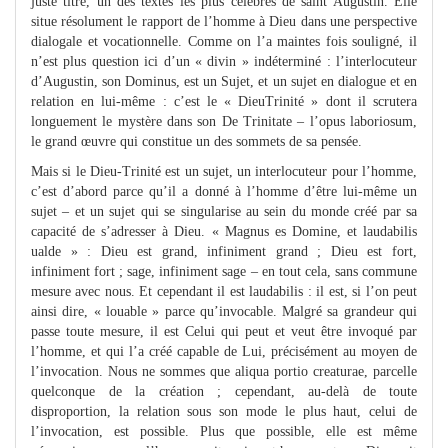
juste titre, un des textes les plus célèbres de saint Augustin. Elle
situe résolument le rapport de l’homme à Dieu dans une perspective
dialogale et vocationnelle. Comme on l’a maintes fois souligné, il
n’est plus question ici d’un « divin » indéterminé : l’interlocuteur
d’Augustin, son Dominus, est un Sujet, et un sujet en dialogue et en
relation en lui-même : c’est le « DieuTrinité » dont il scrutera
longuement le mystère dans son De Trinitate – l’opus laboriosum,
le grand œuvre qui constitue un des sommets de sa pensée.
Mais si le Dieu-Trinité est un sujet, un interlocuteur pour l’homme,
c’est d’abord parce qu’il a donné à l’homme d’être lui-même un
sujet – et un sujet qui se singularise au sein du monde créé par sa
capacité de s’adresser à Dieu. « Magnus es Domine, et laudabilis
ualde » : Dieu est grand, infiniment grand ; Dieu est fort,
infiniment fort ; sage, infiniment sage – en tout cela, sans commune
mesure avec nous. Et cependant il est laudabilis : il est, si l’on peut
ainsi dire, « louable » parce qu’invocable. Malgré sa grandeur qui
passe toute mesure, il est Celui qui peut et veut être invoqué par
l’homme, et qui l’a créé capable de Lui, précisément au moyen de
l’invocation. Nous ne sommes que aliqua portio creaturae, parcelle
quelconque de la création ; cependant, au-delà de toute
disproportion, la relation sous son mode le plus haut, celui de
l’invocation, est possible. Plus que possible, elle est même