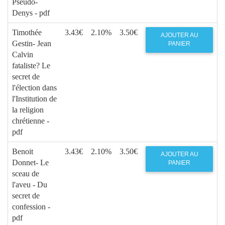
Pseudo-
Denys - pdf
Timothée
3.43€
2.10%
3.50€
AJOUTER AU
Gestin- Jean
PANIER
Calvin
fataliste? Le
secret de
l'élection dans
l'Institution de
la religion
chrétienne -
pdf
Benoit
3.43€
2.10%
3.50€
AJOUTER AU
Donnet- Le
PANIER
sceau de
l'aveu - Du
secret de
confession -
pdf