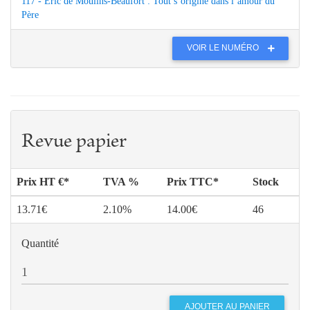
117 - Éric de Moulins-Beaufort : Tout s’origine dans l’amour du
Père
VOIR LE NUMÉRO
Revue papier
Prix HT €*
TVA %
Prix TTC*
Stock
13.71€
2.10%
14.00€
46
Quantité