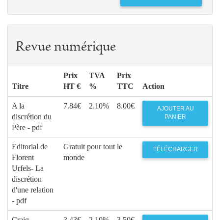
Revue numérique
Prix
TVA
Prix
Titre
HT €
%
TTC
Action
A la
7.84€
2.10%
8.00€
AJOUTER AU
discrétion du
PANIER
Père - pdf
Editorial de
Gratuit pour tout le
TÉLÉCHARGER
Florent
monde
Urfels- La
discrétion
d'une relation
- pdf
Craig
3.43€
2.10%
3.50€