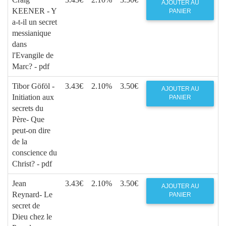
AJOUTER AU
KEENER - Y
PANIER
a-t-il un secret
messianique
dans
l'Evangile de
Marc? - pdf
Tibor Göföl -
3.43€
2.10%
3.50€
AJOUTER AU
Initiation aux
PANIER
secrets du
Père- Que
peut-on dire
de la
conscience du
Christ? - pdf
Jean
3.43€
2.10%
3.50€
AJOUTER AU
Reynard- Le
PANIER
secret de
Dieu chez le