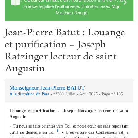
France légalise l'euthanasie. Entretien avec Mgr
Matthieu Rougé
Jean-Pierre Batut : Louange
et purification − Joseph
Ratzinger lecteur de saint
Augustin
Monseigneur Jean-Pierre BATUT
A la discrétion du Père
- n°300 Juillet - Aout 2025 - Page n° 105
Louange et purification - Joseph Ratzinger lecteur de saint
Augustin
« Tu nous as faits orientés vers Toi, et notre cœur est sans repos tant
1
qu’il ne demeure en Toi
. » L’ouverture des Confessions est, à