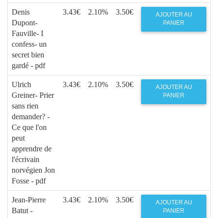
Denis
3.43€
2.10%
3.50€
AJOUTER AU
Dupont-
PANIER
Fauville- I
confess- un
secret bien
gardé - pdf
Ulrich
3.43€
2.10%
3.50€
AJOUTER AU
Greiner- Prier
PANIER
sans rien
demander? -
Ce que l'on
peut
apprendre de
l'écrivain
norvégien Jon
Fosse - pdf
Jean-Pierre
3.43€
2.10%
3.50€
AJOUTER AU
Batut -
PANIER