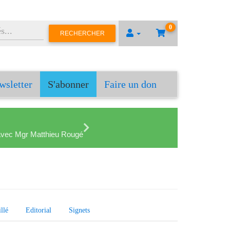
0
RECHERCHER
wsletter
S'abonner
Faire un don
en avec Mgr Matthieu Rougé
llé
Editorial
Signets