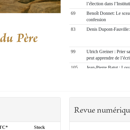
l’élection dans l’Institu
69
Benoît Donnet: Le sceau
confession
83
Denis Dupont-Fauville: 
99
Ulrich Greiner : Prier 
peut apprendre de l’écr
105
Jean-Pierre Batut : Lou
Ratzinger lecteur de sa
117
Éric de Moulins-Beaufor
Père
Revue numériqu
TTC*
Stock