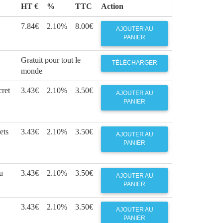
HT €
%
TTC
Action
7.84€
2.10%
8.00€
AJOUTER AU
PANIER
Gratuit pour tout le
TÉLÉCHARGER
monde
ret
3.43€
2.10%
3.50€
AJOUTER AU
PANIER
ets
3.43€
2.10%
3.50€
AJOUTER AU
PANIER
u
3.43€
2.10%
3.50€
AJOUTER AU
PANIER
3.43€
2.10%
3.50€
AJOUTER AU
PANIER