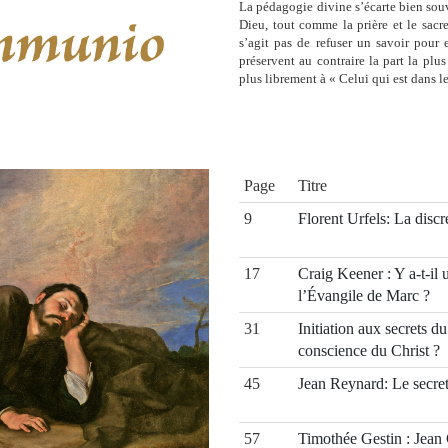
La pédagogie divine s’écarte bien souv
Dieu, tout comme la prière et le sacr
s’agit pas de refuser un savoir pour 
préservent au contraire la part la plu
plus librement à « Celui qui est dans le
Page
Titre
9
Florent Urfels: La discr
17
Craig Keener : Y a-t-il
l’Évangile de Marc ?
31
Initiation aux secrets d
conscience du Christ ?
45
Jean Reynard: Le secre
57
Timothée Gestin : Jean C