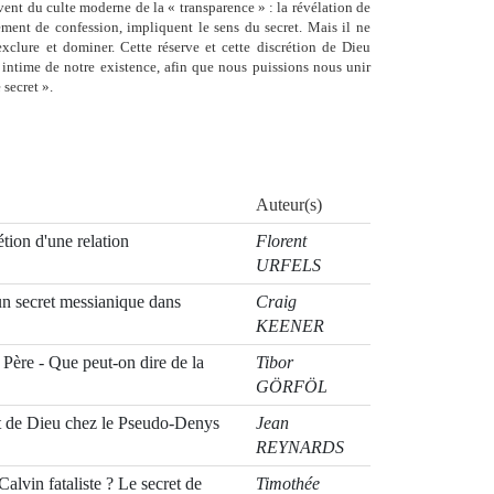
ent du culte moderne de la « transparence » : la révélation de
ement de confession, impliquent le sens du secret. Mais il ne
exclure et dominer. Cette réserve et cette discrétion de Dieu
s intime de notre existence, afin que nous puissions nous unir
 secret ».
Auteur(s)
étion d'une relation
Florent
URFELS
 un secret messianique dans
Craig
KEENER
u Père - Que peut-on dire de la
Tibor
GÖRFÖL
t de Dieu chez le Pseudo-Denys
Jean
REYNARDS
alvin fataliste ? Le secret de
Timothée