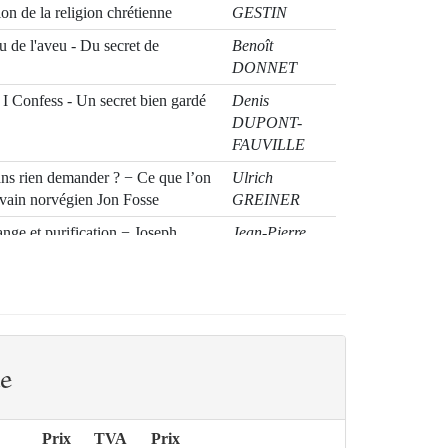
tion de la religion chrétienne
GESTIN
 de l'aveu - Du secret de
Benoît
DONNET
I Confess - Un secret bien gardé
Denis
DUPONT-
FAUVILLE
sans rien demander ? − Ce que l’on
Ulrich
ivain norvégien Jon Fosse
GREINER
ange et purification − Joseph
Jean-Pierre
int Augustin
BATUT
t : Tout s’origine dans l’amour du
Éric de
MOULINS-
BEAUFORT
e
Prix
TVA
Prix