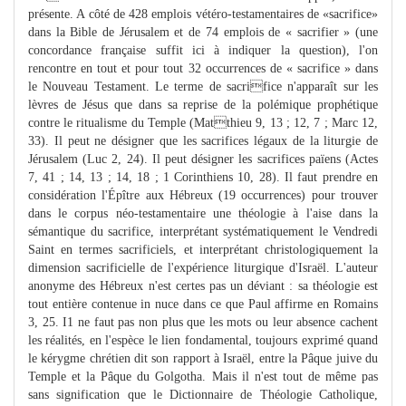
présente. A côté de 428 emplois vétéro-testamentaires de «sacrifice»
dans la Bible de Jérusalem et de 74 emplois de « sacrifier » (une
concordance française suffit ici à indiquer la question), l'on
rencontre en tout et pour tout 32 occurrences de « sacrifice » dans
le Nouveau Testament. Le terme de sacrifice n'apparaît sur les
lèvres de Jésus que dans sa reprise de la polémique prophétique
contre le ritualisme du Temple (Matthieu 9, 13 ; 12, 7 ; Marc 12,
33). Il peut ne désigner que les sacrifices légaux de la liturgie de
Jérusalem (Luc 2, 24). Il peut désigner les sacrifices païens (Actes
7, 41 ; 14, 13 ; 14, 18 ; 1 Corinthiens 10, 28). Il faut prendre en
considération l'Épître aux Hébreux (19 occurrences) pour trouver
dans le corpus néo-testamentaire une théologie à l'aise dans la
sémantique du sacrifice, interprétant systématiquement le Vendredi
Saint en termes sacrificiels, et interprétant christologiquement la
dimension sacrificielle de l'expérience liturgique d'Israël. L'auteur
anonyme des Hébreux n'est certes pas un déviant : sa théologie est
tout entière contenue in nuce dans ce que Paul affirme en Romains
3, 25. I1 ne faut pas non plus que les mots ou leur absence cachent
les réalités, en l'espèce le lien fondamental, toujours exprimé quand
le kérygme chrétien dit son rapport à Israël, entre la Pâque juive du
Temple et la Pâque du Golgotha. Mais il n'est tout de même pas
sans signification que le Dictionnaire de Théologie Catholique,