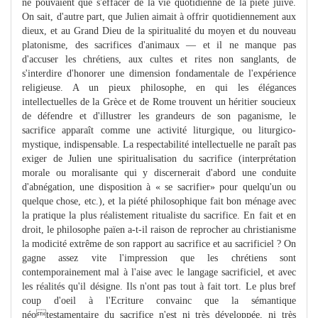
ne pouvaient que s'effacer de la vie quotidienne de la piété juive.
On sait, d'autre part, que Julien aimait à offrir quotidiennement aux
dieux, et au Grand Dieu de la spiritualité du moyen et du nouveau
platonisme, des sacrifices d'animaux — et il ne manque pas
d'accuser les chrétiens, aux cultes et rites non sanglants, de
s'interdire d'honorer une dimension fondamentale de l'expérience
religieuse. A un pieux philosophe, en qui les élégances
intellectuelles de la Grèce et de Rome trouvent un héritier soucieux
de défendre et d'illustrer les grandeurs de son paganisme, le
sacrifice apparaît comme une activité liturgique, ou liturgico-
mystique, indispensable. La respectabilité intellectuelle ne paraît pas
exiger de Julien une spiritualisation du sacrifice (interprétation
morale ou moralisante qui y discernerait d'abord une conduite
d'abnégation, une disposition à « se sacrifier» pour quelqu'un ou
quelque chose, etc.), et la piété philosophique fait bon ménage avec
la pratique la plus réalistement ritualiste du sacrifice. En fait et en
droit, le philosophe païen a-t-il raison de reprocher au christianisme
la modicité extrême de son rapport au sacrifice et au sacrificiel ? On
gagne assez vite l'impression que les chrétiens sont
contemporainement mal à l'aise avec le langage sacrificiel, et avec
les réalités qu'il désigne. Ils n'ont pas tout à fait tort. Le plus bref
coup d'oeil à l'Ecriture convainc que la sémantique
néotestamentaire du sacrifice n'est ni très développée, ni très