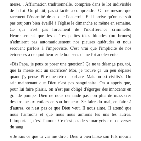
messe... Affirmation traditionnelle, comprise dans le lot indivisible
de la foi. Ou plutôt, pas si facile à comprendre. On ne mesure que
rarement l'énormité de ce que l'on croit. Et il arrive qu'on ne soit
pas toujours bien éveillé à l'église le dimanche et même en semaine.
Ce qui n'est pas forcément de l'indifférence criminelle.
Heureusement que les chères petites têtes blondes (ou brunes)
n'admirent pas automatiquement nos pieuses quiétudes et nous
secouent parfois à l'improviste. C'est vrai que l'implicite de nos
évidences a de quoi heurter le bon sens d'une foi adolescente.
«Dis Papa, je peux te poser une question? Ça ne te dérange pas, toi,
que la messe soit un sacrifice? Moi, je trouve ça un peu dépassé
quand j'y pense. Pire que rétro : barbare. Mais on est civilisés. On
sait maintenant que Dieu n'est pas sanguinaire. On a appris que,
pour lui faire plaisir, on n'est pas obligé d'égorger des innocents en
grande pompe. Dieu ne nous demande pas non plus de massacrer
des troupeaux entiers en son honneur. Se faire du mal, en faire à
d'autres, ce n'est pas ce que Dieu veut. Il nous aime. Il attend que
nous l'aimions et que nous nous aimions les uns les autres.
L'important, c'est l'amour. Ce n'est pas de se martyriser ni de verser
du sang.
« Je sais ce que tu vas me dire : Dieu a bien laissé son Fils mourir