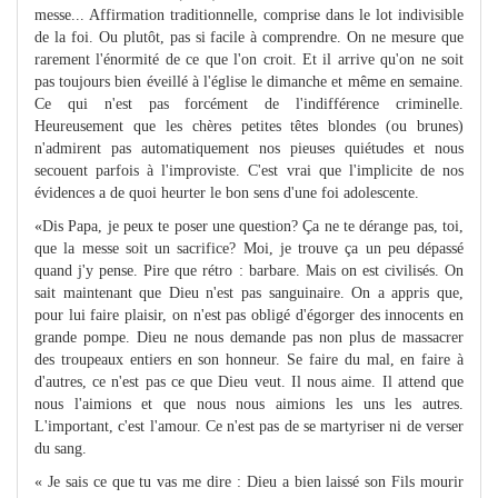
messe... Affirmation traditionnelle, comprise dans le lot indivisible
de la foi. Ou plutôt, pas si facile à comprendre. On ne mesure que
rarement l'énormité de ce que l'on croit. Et il arrive qu'on ne soit
pas toujours bien éveillé à l'église le dimanche et même en semaine.
Ce qui n'est pas forcément de l'indifférence criminelle.
Heureusement que les chères petites têtes blondes (ou brunes)
n'admirent pas automatiquement nos pieuses quiétudes et nous
secouent parfois à l'improviste. C'est vrai que l'implicite de nos
évidences a de quoi heurter le bon sens d'une foi adolescente.
«Dis Papa, je peux te poser une question? Ça ne te dérange pas, toi,
que la messe soit un sacrifice? Moi, je trouve ça un peu dépassé
quand j'y pense. Pire que rétro : barbare. Mais on est civilisés. On
sait maintenant que Dieu n'est pas sanguinaire. On a appris que,
pour lui faire plaisir, on n'est pas obligé d'égorger des innocents en
grande pompe. Dieu ne nous demande pas non plus de massacrer
des troupeaux entiers en son honneur. Se faire du mal, en faire à
d'autres, ce n'est pas ce que Dieu veut. Il nous aime. Il attend que
nous l'aimions et que nous nous aimions les uns les autres.
L'important, c'est l'amour. Ce n'est pas de se martyriser ni de verser
du sang.
« Je sais ce que tu vas me dire : Dieu a bien laissé son Fils mourir