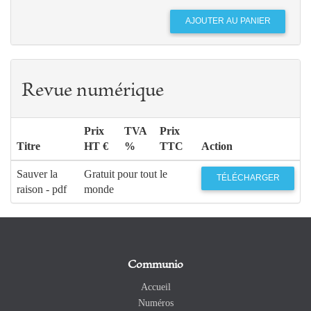
Revue numérique
Prix
TVA
Prix
Titre
HT €
%
TTC
Action
Sauver la
Gratuit pour tout le
TÉLÉCHARGER
raison - pdf
monde
Communio
Accueil
Numéros