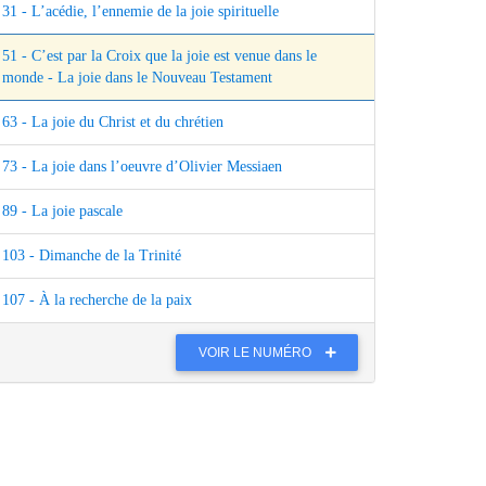
31 - L’acédie, l’ennemie de la joie spirituelle
51 - C’est par la Croix que la joie est venue dans le
monde - La joie dans le Nouveau Testament
63 - La joie du Christ et du chrétien
73 - La joie dans l’oeuvre d’Olivier Messiaen
89 - La joie pascale
103 - Dimanche de la Trinité
107 - À la recherche de la paix
VOIR LE NUMÉRO