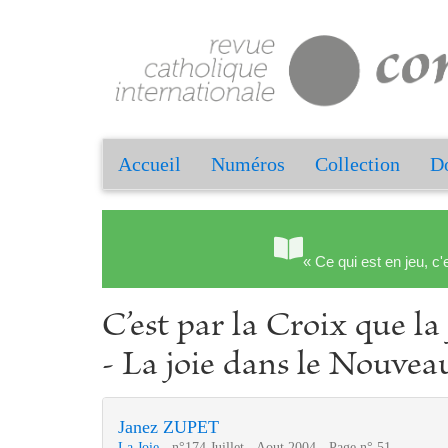
Accueil
Numéros
Collection
Do
« Ce qui est en jeu, c'
C’est par la Croix que la
- La joie dans le Nouve
Janez ZUPET
La Joie
- n°174 Juillet - Aout 2004 - Page n° 51