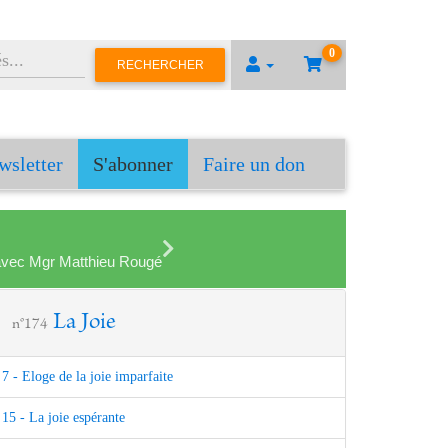
0
RECHERCHER
wsletter
S'abonner
Faire un don
en avec Mgr Matthieu Rougé
La Joie
n°174
7 - Eloge de la joie imparfaite
15 - La joie espérante