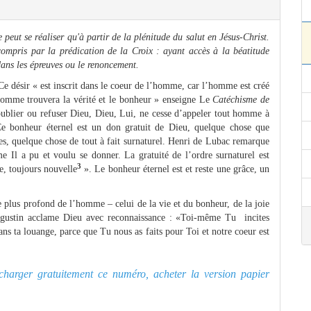
peut se réaliser qu'à partir de la plénitude du salut en Jésus-Christ.
compris par la prédication de la Croix : ayant accès à la béatitude
 dans les épreuves ou le renoncement.
Ce désir « est inscrit dans le coeur de l’homme, car l’homme est créé
’homme trouvera la vérité et le bonheur » enseigne Le
Catéchisme de
ublier ou refuser Dieu, Dieu, Lui, ne cesse d’appeler tout homme à
e bonheur éternel est un don gratuit de Dieu, quelque chose que
es, quelque chose de tout à fait surnaturel. Henri de Lubac remarque
e Il a pu et voulu se donner. La gratuité de l’ordre surnaturel est
3
cte, toujours nouvelle
». Le bonheur éternel est et reste une grâce, un
 plus profond de l’homme – celui de la vie et du bonheur, de la joie
Augustin acclame Dieu avec reconnaissance : «Toi-même Tu incites
ans ta louange, parce que Tu nous as faits pour Toi et notre coeur est
lécharger gratuitement ce numéro, acheter la version papier