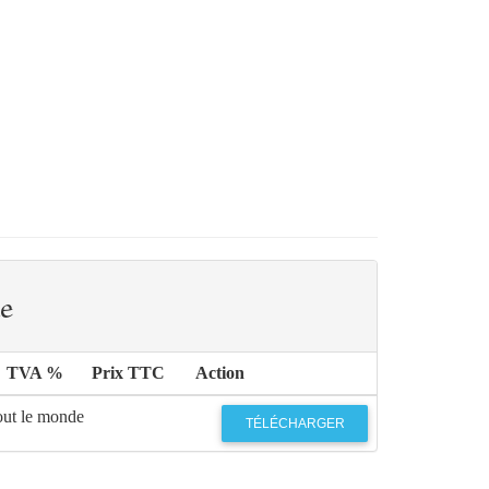
e
TVA %
Prix TTC
Action
out le monde
TÉLÉCHARGER