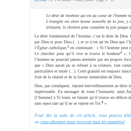
Le désir de bonheur qui est au coeur de l'homme ne 
L'évangile est alors bonne nouvelle de la joie, y 
trinitaire, le chrétien peut connaître la joie jusque
Le désir fondamental de l’homme, c’est le désir de Dieu. 
par Dieu et pour Dieu (...) et ce n’est qu’en Dieu que l
1
l’Église catholique
,
en continuant : « Si l’homme peut o
2
Le chercher pour qu’il vive et trouve le bonheur
». C
l’homme ne pourrait jamais atteindre par ses propres forc
que « Dieu aurait pu se refuser à sa créature, tout comm
particulière et totale (...). Cette gratuité est toujours inta
fruit de la charité et de la faveur imméritées de Dieu.
Dieu, par conséquent, répond merveilleusement au désir le
impérissable. En messager de toute l’humanité, saint 
[l’homme] à Te louer, en faisant qu’il trouve ses délices d
4
sans repos tant qu’il ne se repose en Toi.
»
Pour lire la suite de cet article, vous pouvez té
ou
vous abonner pour recevoir tous les numéros!