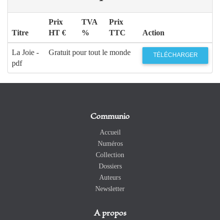
Prix
TVA
Prix
Titre
HT €
%
TTC
Action
La Joie -
Gratuit pour tout le monde
TÉLÉCHARGER
pdf
Communio
Accueil
Numéros
Collection
Dossiers
Auteurs
Newsletter
A propos