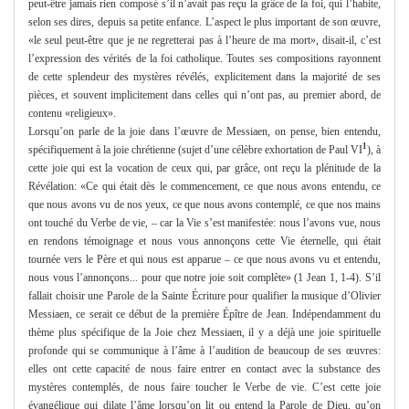
peut-être jamais rien composé s’il n’avait pas reçu la grâce de la foi, qui l’habite,
selon ses dires, depuis sa petite enfance. L’aspect le plus important de son œuvre,
«le seul peut-être que je ne regretterai pas à l’heure de ma mort», disait-il, c’est
l’expression des vérités de la foi catholique. Toutes ses compositions rayonnent
de cette splendeur des mystères révélés, explicitement dans la majorité de ses
pièces, et souvent implicitement dans celles qui n’ont pas, au premier abord, de
contenu «religieux».
Lorsqu’on parle de la joie dans l’œuvre de Messiaen, on pense, bien entendu,
1
spécifiquement à la joie chrétienne (sujet d’une célèbre exhortation de Paul VI
), à
cette joie qui est la vocation de ceux qui, par grâce, ont reçu la plénitude de la
Révélation: «Ce qui était dès le commencement, ce que nous avons entendu, ce
que nous avons vu de nos yeux, ce que nous avons contemplé, ce que nos mains
ont touché du Verbe de vie, – car la Vie s’est manifestée: nous l’avons vue, nous
en rendons témoignage et nous vous annonçons cette Vie éternelle, qui était
tournée vers le Père et qui nous est apparue – ce que nous avons vu et entendu,
nous vous l’annonçons... pour que notre joie soit complète» (1 Jean 1, 1-4). S’il
fallait choisir une Parole de la Sainte Écriture pour qualifier la musique d’Olivier
Messiaen, ce serait ce début de la première Épître de Jean. Indépendamment du
thème plus spécifique de la Joie chez Messiaen, il y a déjà une joie spirituelle
profonde qui se communique à l’âme à l’audition de beaucoup de ses œuvres:
elles ont cette capacité de nous faire entrer en contact avec la substance des
mystères contemplés, de nous faire toucher le Verbe de vie. C’est cette joie
évangélique qui dilate l’âme lorsqu’on lit ou entend la Parole de Dieu, qu’on