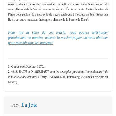
retrouve dans l’œuvre du compositeur, laquelle est souvent épiphanie sonore de
cette plénitude de la Vérité communiquée par l’Écriture Sainte. Cette dilatation de
l’âme peut parfois être éprouvée de façon analogue à l’écoute de Jean Sébastien
2
Bach, cet autre musicien-théologien, chantre de la Parole de Dieu
.
Pour lire la suite de cet article, vous pouvez télécharger
gratuitement ce numéro, acheter la version papier ou
vous abonner
pour recevoir tous les numéros!
1
.
Gaudete in Domino
, 1975.
2
. «
J. S. BACH et O. MESSIAEN sont les deux plus puissants “consolateurs” de
la musique occidentale
» (Harry HALBREICH, musicologue et ancien disciple du
Maître).
La Joie
n°174