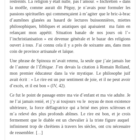
restreints. La religion y était nulle, pas l’amour. « Inchrétien » dans
la moëlle, comme aurait dit Péguy, je n’avais pour formuler les
passions spirituelles qui commençaient à m’agiter que le bric-à-brac
d’aumônes glanées au hasard de lectures buissonnières, miettes
philosophiques, bibliques et asiatiques qui apaisaient
ma faim en
relançant mon appétit. Situation banale de nos jours où l’«
l’inchristianisation » est devenue générale et le bazar des religions
ouvert à tous. J’ai connu cela il y a près de soixante ans, dans mon
coin de province artisanale et laïque.
Une phrase de Spinoza m’avait retenu, la seule que j’aie jamais lue
de l’auteur de l’
Éthique
. J’en devais la citation à Romain Rolland,
mon premier éducateur dans la vie mystique. Le philosophe juif
avait écrit : « Le rire est un pur sentiment de joie, et il ne peut avoir
d’excès, et il est bon » (IV, 42).
Ce fut le point de passage entre ma vie d’enfant et ma vie adulte. Je
ne l’ai jamais renié, et j’y ai toujours vu le noyau de mon existence
ultérieure, la force déflagratrice qui a brisé mes pires scléroses et
m’a relevé des plus profonds abîmes. Le rire est bon, et je crois
fermement que le diable est un chevalier à la triste figure auquel
infiniment trop de chrétiens à travers les siècles, ont cru nécessaire
de ressembler. [...]