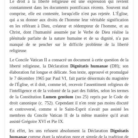
Le droit à la liberté religieuse est une expression qui revient
constamment dans les documents pontificaux récents. Souvent mal
comprise, elle est contestée, lorsqu'elle n'est pas rejetée. L'Église,
qui a su donner aux droits de l'homme leur véritable signification
en les référant à Dieu, créateur et rédempteur de l'homme, et au
Christ, dont l'humanité assumée par le Verbe de Dieu réalise la
plénitude parfaite de la nature humaine et de sa dignité, n'a pas
manqué de se pencher sur le difficile problème de la liberté
religieuse.
Le Concile Vatican II a consacré un document à cette question de la
liberté religieuse, la Déclaration
Dignitatis humanae
(DH); son
élaboration fut longue et délicate. Son texte, approuvé et promulgué
le 7 décembre 1965 par Paul VI, fait partie désormais du magistère
de l'Église, et il doit, comme tel, recevoir l'assentiment religieux de
l'intelligence et de la volonté de la part des fidèles, selon les termes
de la Constitution
Lumen gentium
(no 25) repris par le Code de
droit canonique (c. 752). Cependant il n'en reste pas moins discuté
et controversé, comme si le Saint-Esprit n'avait pas assisté les
membres du Concile Vatican II de la même manière qu'il avait
assisté Grégoire XVI et Pie IX.
En effet, les uns refusent absolument la Déclaration
Dignitatis
humanae
comme étant la négation pure et simple de la tradition de