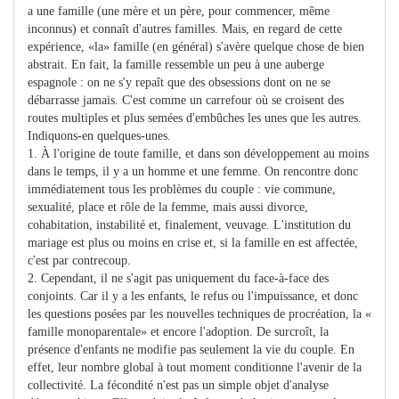
a une famille (une mère et un père, pour commencer, même
inconnus) et connaît d'autres familles. Mais, en regard de cette
expérience, «la» famille (en général) s'avère quelque chose de bien
abstrait. En fait, la famille ressemble un peu à une auberge
espagnole : on ne s'y repaît que des obsessions dont on ne se
débarrasse jamais. C'est comme un carrefour où se croisent des
routes multiples et plus semées d'embûches les unes que les autres.
Indiquons-en quelques-unes.
1. À l'origine de toute famille, et dans son développement au moins
dans le temps, il y a un homme et une femme. On rencontre donc
immédiatement tous les problèmes du couple : vie commune,
sexualité, place et rôle de la femme, mais aussi divorce,
cohabitation, instabilité et, finalement, veuvage. L'institution du
mariage est plus ou moins en crise et, si la famille en est affectée,
c'est par contrecoup.
2. Cependant, il ne s'agit pas uniquement du face-à-face des
conjoints. Car il y a les enfants, le refus ou l'impuissance, et donc
les questions posées par les nouvelles techniques de procréation, la «
famille monoparentale» et encore l'adoption. De surcroît, la
présence d'enfants ne modifie pas seulement la vie du couple. En
effet, leur nombre global à tout moment conditionne l'avenir de la
collectivité. La fécondité n'est pas un simple objet d'analyse