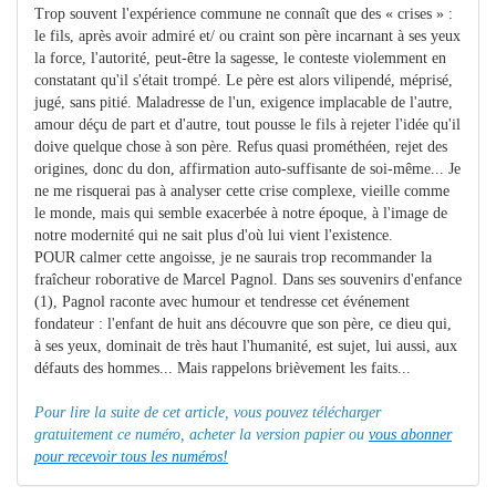
Trop souvent l'expérience commune ne connaît que des « crises » :
le fils, après avoir admiré et/ ou craint son père incarnant à ses yeux
la force, l'autorité, peut-être la sagesse, le conteste violemment en
constatant qu'il s'était trompé. Le père est alors vilipendé, méprisé,
jugé, sans pitié. Maladresse de l'un, exigence implacable de l'autre,
amour déçu de part et d'autre, tout pousse le fils à rejeter l'idée qu'il
doive quelque chose à son père. Refus quasi prométhéen, rejet des
origines, donc du don, affirmation auto-suffisante de soi-même... Je
ne me risquerai pas à analyser cette crise complexe, vieille comme
le monde, mais qui semble exacerbée à notre époque, à l'image de
notre modernité qui ne sait plus d'où lui vient l'existence.
POUR calmer cette angoisse, je ne saurais trop recommander la
fraîcheur roborative de Marcel Pagnol. Dans ses souvenirs d'enfance
(1), Pagnol raconte avec humour et tendresse cet événement
fondateur : l'enfant de huit ans découvre que son père, ce dieu qui,
à ses yeux, dominait de très haut l'humanité, est sujet, lui aussi, aux
défauts des hommes... Mais rappelons brièvement les faits...
Pour lire la suite de cet article, vous pouvez télécharger
gratuitement ce numéro, acheter la version papier ou
vous abonner
pour recevoir tous les numéros!