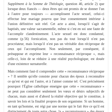
Supplément à la Somme de Théologie,
question 46, article 2) que
lorsque deux fiancés — deux êtres qui ont promis de se donner l'un
à l'autre pour toujours — accomplissent l'acte sexuel, celui-ci
effectue leur mariage pourvu que leur consentement intérieur à
l'union définitive soit réel. Cet acte a ainsi, lorsqu'il s'agit de
baptisés, une valeur sacramentelle, même si c'est en soi une faute de
l'accomplir clandestinement. L'acte sexuel est donc condamné,
comme (p.56) fornication, non pas du tout lorsqu'il n'est pas
procréateur, mais lorsqu'il n'est pas un véritable don réciproque de
ceux qui l'accomplissent. Non seulement, par conséquent, il
présuppose et exprime leur « reconnaissance réciproque », mais
celle-ci, loin de se réduire à une réalité psychologique, est douée
d'une existence surnaturelle.
Mais comment faut-il comprendre cette « reconnaissance réciproque
» ? Il semble qu'elle consiste pour chacun des époux à reconnaître
ce qu'est et qui est l'autre, et à l'aimer comme tel. C'est précisément
pourquoi l'Église catholique enseigne que cette « reconnaissance »
ne peut pas considérer seulement les vœux et désirs subjectifs de
chacun, mais aussi et d'abord la réalité objective qui le constitue, à
savoir les lois et la finalité propres de son organisme. Si un homme,
en tant qu'homme, est régi par une norme qui le fait être ce qu'il est
distinctement de toute autre chose, la « reconnaissance » des époux