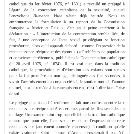
catholique du ler févier 1976, n° 1691) a réveillé un préjugé à
l'égard de la conception catholique de la sexualité, auquel
l'encyclique
Humanae Vitae
s'était déjà heurtée. Nous en
emprunterons la formulation à un rapport de la Commission
française « Justice et Paix », d'un an à peine antérieur à la
déclaration : « L'interdiction de la contraception semble liée, de
fait, à une conception de l'acte sexuel privilégiant sa fonction
procréatrice, alors qu'il apparaît d'abord... comme l'expression de la
reconnaissance réciproque des époux » (« Problèmes de population
et conscience chrétienne », publié dans la Documentation catholique
du 20 avril 1975, n° 1674). Il est vrai que, dans la tradition
catholique, la procréation et d'éducation des enfants sont tenues
pour la fin première du mariage, distinguée des fins secondes, à
savoir l'accroissement du corps ecclésial, le soutien mutuel, l'amour
mutuel, et « le remède à la concupiscence », c'est-à-dire la maîtrise
de soi.
Le préjugé plus haut cité renferme en fait une confusion entre la x
reconnaissance réciproque A et certaines parmi les fins secondes du
mariage. Un examen point trop superficiel de la tradition catholique
montre que, pour elle, l'acte sexuel est de soi l'expression de cette
reconnaissance (autrement nommée consensus), à condition qu'elle
existe vraiment. Saint Thomas d'Aquin n'enseignait-il pas (cf.