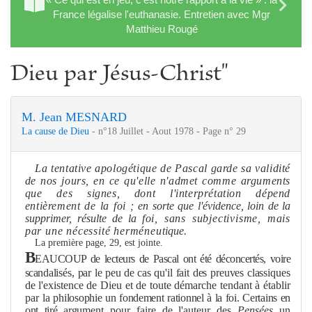
France légalise l'euthanasie. Entretien avec Mgr
Matthieu Rougé
Dieu par Jésus-Christ"
M. Jean MESNARD
La cause de Dieu
- n°18 Juillet - Aout 1978 - Page n° 29
La tentative apologétique de Pascal garde sa validité
de nos jours, en ce qu'elle n'ad
me
t com
me
argu
me
nts
que des signes, dont l'interprétation dépend
entière
me
nt de la foi ;
en sorte que l'évidence, loin de la
suppri
me
r, résulte de la
foi, sans subjectivis
me
, mais
par une nécessité herméneu­
tique.
La première page, 29, est jointe.
B
EAUCOUP de lecteurs de Pascal ont été déconcertés, voire
scan
dalisés, par le peu de cas qu'il fait des preuves classiques
de l'exis­
tence de Dieu et de toute démarche tendant à établir
par la
philosophie un fonde
me
nt rationnel à la foi. Certains en
ont tiré argu­
me
nt pour faire de l'auteur des
Pensées
un