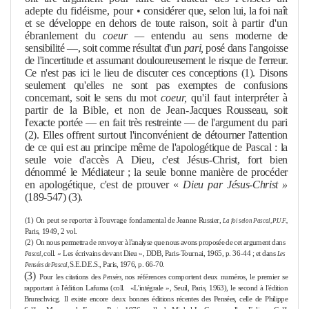
adepte du fidéis
me
, pour
• considérer que, selon lui, la foi naît
et se développe en dehors de toute
raison, soit à partir d'un
ébranle
me
nt du
coeur —
entendu au sens
moderne de
sensibilité —, soit com
me
résultat d'un
pari,
posé dans l'an­
goisse
de l'incertitude et assumant douloureuse
me
nt le risque de l'erreur.
Ce n'est pas ici le lieu de discuter ces conceptions (1). Disons
seule
me
nt
qu'elles ne sont pas exemptes de confusions
concernant, soit le sens du
mot
coeur,
qu'il faut interpréter à
partir de la Bible, et non de Jean-
Jacques Rousseau, soit
l'exacte portée — en fait très restreinte — de l'ar­
gu
me
nt du pari
(2). Elles offrent surtout l'inconvénient de détourner
l'attention
de ce qui est au principe mê
me
de l'apologétique de Pascal :
la
seule voie d'accès A Dieu, c'est Jésus-Christ, fort bien
dénommé le Médiateur ; la seule bonne manière de procéder
en apologétique, c'est
de prouver «
Dieu par Jésus-Christ »
(189-547) (3).
(1)
On peut se reporter à l'ouvrage fonda
me
ntal de Jeanne Russier,
La foi selon Pascal,
P.U.F.,
Paris, 1949, 2 vol.
(2)
On nous per
me
ttra de renvoyer à l'analyse que nous avons proposée de cet argu
me
nt
dans
coll. « Les écrivains devant Dieu », DDB, Paris-Tournai, 1965, p. 36-44 ; et
dans
Pascal,
Les
S.E.D.E.S., Paris, 1976, p. 66-70.
Pensées de Pascal,
(3)
Pour les citations des
nos références comportent deux numéros, le premier se
Pensées,
rapportant à l'édition Lafuma (coll.
«L'intégrale », Seuil, Paris, 1963), le second à l'édition
Brunschvicg. Il existe encore deux bonnes éditions récentes des Pensées, celle de Philippe