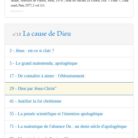
Sellier, Mercure de France, Paris, 1976 ; celle de Michel Le Guern, coll. « Folio », Galli­
mard, Paris, 1977, 2 vol.
154.
..........
La cause de Dieu
n°18
2 - Jésus : est-ce si clair ?
5 - Le grand malentendu, apologétique
17 - De connaître à aimer : l'éblouissement
29 - Dieu par Jésus-Christ"
41 - Justifier la foi chrétienne
55 - La pensée scientifique et l'intention apologétique
71 - La maïeutique de l'absence Ou : un demi-siècle d'apologétique