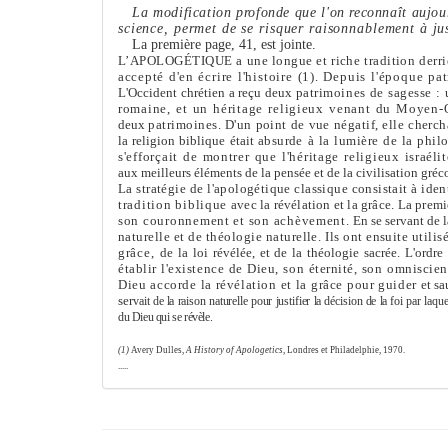
La modification profonde que l'on reconnaît aujo
science, per
me
t de se risquer raisonnable
me
nt à ju
La première page, 41, est jointe.
L’APOLOGÉTIQUE a une longue et riche tradition derriè
accepté d'en
écrire l'histoire (1). Depuis l'époque pat
L'Occident chrétien a reçu deux
patrimoines de sagesse : 
romaine, et un héritage religieux venant du Moyen-
deux
patrimoines. D'un point de vue négatif, elle cherchai
la religion biblique était
absurde à la lumière de la phil
s'efforçait de montrer que l'héritage religieux
israéli
aux
me
illeurs élé
me
nts de la pensée et de la civilisation gré
La stratégie de l'apologétique classique consistait à identi
tradition biblique
avec la révélation et la grâce. La prem
son couronne
me
nt et son achève
me
nt.
En se servant de l
naturelle et de théologie naturelle. Ils ont ensuite utilis
grâce,
de la loi révélée, et de la théologie sacrée. L'ordr
établir l'existence de Dieu, son éternité, son omniscien
Dieu accorde la révélation et la grâce pour guider
et sa
ser
vait de la raison naturelle pour justifier la décision de la foi par laqu
du Dieu qui se révèle.
(1)
Ave
ry
Dulles,
A History of Apologetics,
Londres
et
Philadelphie,
1970.
.....