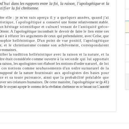
urd'hui
dans les rapports entre la foi, la raison, l’apologétique et la
stifier
la foi chrétienne.
re elle :
je m'en suis aperçu il y a quelques années, quand j'ai
'
ristique, l
apologétique a
conservé une for
me
relative
me
nt stable.
un héritage scientifique et culturel venant de
l'antiquité gréco-
Orient. A l'apologétique incombait le devoir de faire le lien entre ces
t à réfuter les argu­
me
nts de ceux qui prétendaient, avec Celse, que
osophie hellénistique. D'un point de vue
positif, l'apologétique
te, et le christianis
me
com
me
son achève
me
nt, correspondaient
co-romaines.
fier la tradi­
tion hellénistique avec la raison et la nature, et la
ière était considérée com
me
ouverte
à la seconde qui lui apportait
a raison, les apologistes ont élaboré les notions d'ordre
naturel, de loi
é
ces notions com
me
soubasse
me
nts d'un ordre surnaturel de la
e supposé de la nature
fournissait aux apologistes des bases pour
ce et sa toute puissance, ainsi que la proba­
bilité préalable que
uver ses créatures humaines. De cette manière, l'apologétique se (p.41)
elle
le croyant açcepte le contenu de la révélation chrétienne en se basant sur
L'autorité