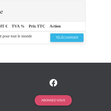
e
HT €
TVA %
Prix TTC
Action
it pour tout le monde
TÉLÉCHARGER
ABONNEZ-VOUS