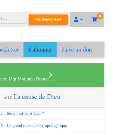
0
RECHERCHER
wsletter
S'abonner
Faire un don
en avec Mgr Matthieu Rougé
La cause de Dieu
n°18
2 - Jésus : est-ce si clair ?
5 - Le grand malentendu, apologétique