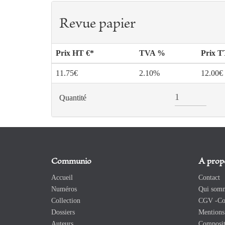
Revue papier
Prix HT €*
TVA %
Prix 
11.75€
2.10%
12.00€
Quantité
Communio
A prop
Accueil
Contact
Numéros
Qui somm
Collection
CGV -Con
Dossiers
Mentions 
Auteurs
Composit