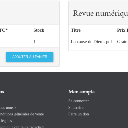
Revue numériqu
TTC*
Stock
Titre
Prix 
1
La cause de Dieu - pdf
Gratu
os
Mon compte
Se connecter
es nous ?
S'inscrire
ditions générales de vente
Faire un don
légales
ion du Comité de rédaction