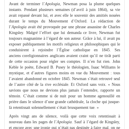
Avant de terminer l’
Apologia
, Newman posa la plume quelques
instants. Pendant plusieurs semaines (d’avril à juin 1864), sa vie
avait repassé devant lui, et avec elle le souvenir des amitiés nouées
durant le temps du Mouvement d’Oxford. La rédaction de
l’
Apologia
avait été provoquée par une phrase assassine de Charles
Kingsley. Malgré l’effort que lui demanda ce livre, Newman fut
toujours magnanime à l’égard de son auteur. Grâce à lui, il avait pu
exposer publiquement les motifs religieux et philosophiques qui le
conduisirent à rejoindre l’Église catholique en 1845. Ses
anciens coreligionnaires anglicans avaient craint qu’il ne tirât parti
de cette occasion pour régler ses comptes. Il n’en fut rien. John
Keble le poète, Edward B. Pusey le théologien, Isaac Williams le
mystique, et d’autres figures moins en vue du Mouvement : tous
l’avaient abandonné en octobre 1845. Newman s’était retrouvé seul
de l’autre côté de la rive ecclésiale. Et Oxford sans voix. « Nous
savions que nous ne devions plus jamais l’entendre, rapporte un
témoin. C’était comme si de nuit pour un homme agenouillé en
prière dans le silence d’une grande cathédrale, la cloche qui jusque-
là retentissait solennellement s’était brusquement tue. »
Après vingt ans de silence, voilà que cette voix retentissait à
nouveau dans les pages de l’
Apologia
. Sauf à l’égard de Kingsley,
et encore avec une ironie qui n’était pas destinée à faire mal, on ne