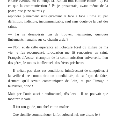
encore éveillés, en ce temps-là, Roman tout comme Émile : qu'est
ce que la communication ? Et je pressentais, avant même de la
poser, que je ne saurais y
répondre pleinement sans qu'advint le face à face ultime et, par
définition, indicible, incommunicable, sauf sans doute de la part des
saints.
— Tu ne désespérais pas de trouver, néanmoins, quelques
linéaments humains sur ce chemin ardu ?
— Non, et de cette espérance en l'obscure forêt du milieu de ma
vie, je fus récompensé. L'occasion me fit rencontrer un saint,
François d'Assise, champion de la communication universelle, l'un
des pères, le moins intellectuel, des frères prêcheurs.
— Il n'était pas, dans ces conditions, inintéressant de s'inquiéter, à
la veille d'une communication mondialisée, de sa façon de faire,
d'autant qu'il savait communiquer de loin, et par l'image :
télévisuel, donc !
Mais par l'ouïe aussi : audiovisuel, dès lors... Il ne pouvait que
montrer la voie.
— Il fut ton guide, ton chef et ton maître...
— Que signifie communiquer la foi aujourd'hui, me disais-je ?