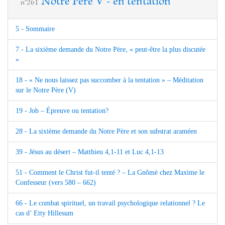
Notre Père V - en tentation
n°261
5 - Sommaire
7 - La sixième demande du Notre Père, « peut-être la plus discutée
»
18 - « Ne nous laissez pas succomber à la tentation » – Méditation
sur le Notre Père (V)
19 - Job – Épreuve ou tentation?
28 - La sixième demande du Notre Père et son substrat araméen
39 - Jésus au désert – Matthieu 4,1-11 et Luc 4,1-13
51 - Comment le Christ fut-il tenté ? – La Gnômè chez Maxime le
Confesseur (vers 580 – 662)
66 - Le combat spirituel, un travail psychologique relationnel ? Le
cas d’ Etty Hillesum