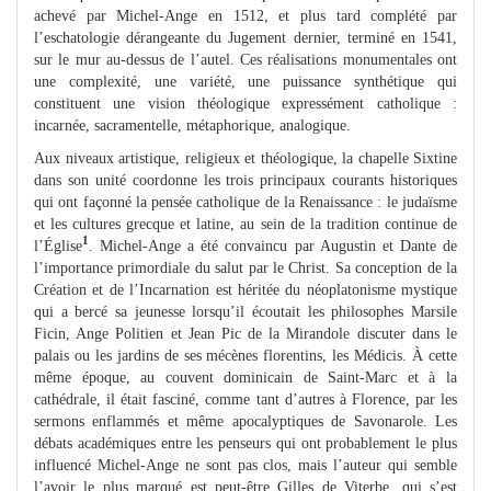
achevé par Michel-Ange en 1512, et plus tard complété par
l’eschatologie dérangeante du Jugement dernier, terminé en 1541,
sur le mur au-dessus de l’autel. Ces réalisations monumentales ont
une complexité, une variété, une puissance synthétique qui
constituent une vision théologique expressément catholique :
incarnée, sacramentelle, métaphorique, analogique.
Aux niveaux artistique, religieux et théologique, la chapelle Sixtine
dans son unité coordonne les trois principaux courants historiques
qui ont façonné la pensée catholique de la Renaissance : le judaïsme
et les cultures grecque et latine, au sein de la tradition continue de
1
l’Église
. Michel-Ange a été convaincu par Augustin et Dante de
l’importance primordiale du salut par le Christ. Sa conception de la
Création et de l’Incarnation est héritée du néoplatonisme mystique
qui a bercé sa jeunesse lorsqu’il écoutait les philosophes Marsile
Ficin, Ange Politien et Jean Pic de la Mirandole discuter dans le
palais ou les jardins de ses mécènes florentins, les Médicis. À cette
même époque, au couvent dominicain de Saint-Marc et à la
cathédrale, il était fasciné, comme tant d’autres à Florence, par les
sermons enflammés et même apocalyptiques de Savonarole. Les
débats académiques entre les penseurs qui ont probablement le plus
influencé Michel-Ange ne sont pas clos, mais l’auteur qui semble
l’avoir le plus marqué est peut-être Gilles de Viterbe, qui s’est