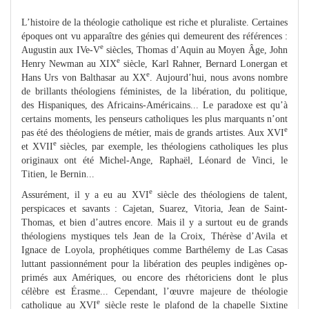
L’histoire de la théologie catholique est riche et pluraliste. Certaines
époques ont vu apparaître des génies qui demeurent des références :
e
Augustin aux IVe-V
siècles, Thomas d’Aquin au Moyen Âge, John
e
Henry Newman au XIX
siècle, Karl Rahner, Bernard Lonergan et
e
Hans Urs von Balthasar au XX
. Aujourd’hui, nous avons nombre
de brillants théologiens féministes, de la libération, du politique,
des Hispaniques, des Africains-Américains... Le paradoxe est qu’à
certains moments, les penseurs catholiques les plus marquants n’ont
e
pas été des théologiens de métier, mais de grands artistes. Aux XVI
e
et XVII
siècles, par exemple, les théologiens catholiques les plus
originaux ont été Michel-Ange, Raphaël, Léonard de Vinci, le
Titien, le Bernin...
e
Assurément, il y a eu au XVI
siècle des théologiens de talent,
perspicaces et savants : Cajetan, Suarez, Vitoria, Jean de Saint-
Thomas, et bien d’autres encore. Mais il y a surtout eu de grands
théologiens mystiques tels Jean de la Croix, Thérèse d’Avila et
Ignace de Loyola, prophétiques comme Barthélemy de Las Casas
luttant passionnément pour la libération des peuples indigènes op-
primés aux Amériques, ou encore des rhétoriciens dont le plus
célèbre est Érasme... Cependant, l’œuvre majeure de théologie
e
catholique au XVI
siècle reste le plafond de la chapelle Sixtine