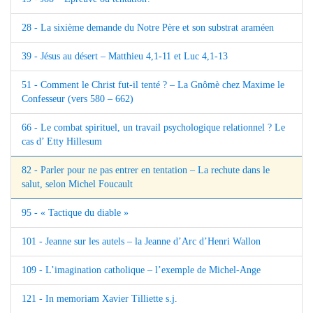
28 - La sixième demande du Notre Père et son substrat araméen
39 - Jésus au désert – Matthieu 4,1-11 et Luc 4,1-13
51 - Comment le Christ fut-il tenté ? – La Gnômè chez Maxime le
Confesseur (vers 580 – 662)
66 - Le combat spirituel, un travail psychologique relationnel ? Le
cas d’ Etty Hillesum
82 - Parler pour ne pas entrer en tentation – La rechute dans le
salut, selon Michel Foucault
95 - « Tactique du diable »
101 - Jeanne sur les autels – la Jeanne d’Arc d’Henri Wallon
109 - L’imagination catholique – l’exemple de Michel-Ange
121 - In memoriam Xavier Tilliette s.j.