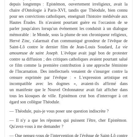
depuis longtemps : Epistémon, ouvertement irreligieux, avait la
chaire d'Ontologie à Paris-XVI, tandis que Théodule, bien connu
pour ses convictions catholiques, enseignait l'histoire médiévale aux
Hautes Études. Ils n'avaient pourtant guère eu l'occasion de se
parler jusqu'alors lorsqu'un événement les conduisit à un dialogue
mémorable : le Monde, sous la plume de son chroniqueur religieux,
Hervé Zinc, s'alarmait d'un communiqué grondeur de l'évêque de
Saint-Lô contre le dernier film de Jean-Louis Soudard,
La vie
amoureuse de saint Joseph
. L'évêque avait jugé bon de protester
contre sa diffusion ; des critiques catholiques avaient pourtant salué
ce film comme la première contribution à une approche féministe
de l'Incarnation. Des intellectuels venaient de s'insurger contre la
censure exprimée par l'évêque : « L'expression artistique est
incompatible avec les dogmes », avaient-ils affirmé dans
un manifeste que le Nouvel Ordonnateur avait fait afficher dans
tous les kiosques de ville. Epistémon crut bon d'interroger à cet
égard son collègue Théodule.
— Théodule, puis-je vous poser une question indiscrète ?
— Il n'y a que les réponses qui puissent l'être, cher
Epistémon.
Qu'avez-vous à me demander ?
— Que pensez-vous de l'intervention de l'évêque de Saint-Lô contre