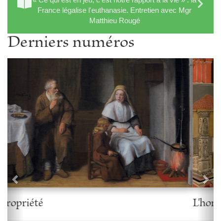
France légalise l'euthanasie. Entretien avec Mgr
Matthieu Rougé
Derniers numéros
Précédent
Sui
L'homélie