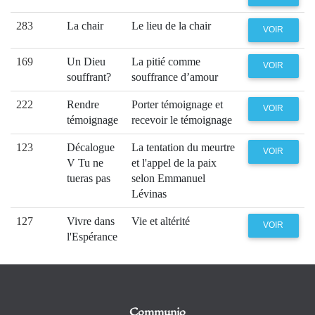
283
La chair
Le lieu de la chair
VOIR
169
Un Dieu
La pitié comme
VOIR
souffrant?
souffrance d’amour
222
Rendre
Porter témoignage et
VOIR
témoignage
recevoir le témoignage
123
Décalogue
La tentation du meurtre
VOIR
V Tu ne
et l'appel de la paix
tueras pas
selon Emmanuel
Lévinas
127
Vivre dans
Vie et altérité
VOIR
l'Espérance
Communio