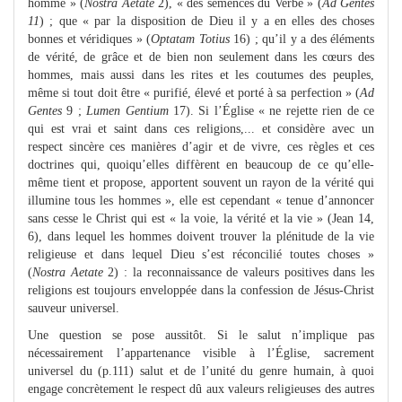
homme »
(
Nostra Aetate
2), « des semences du Verbe » (
Ad Gentes
11
) ; que « par la disposition de Dieu il y a en elles des choses
bonnes et véridiques » (
Optatam Totius
16) ; qu’il y a des éléments
de vérité, de grâce et de bien non seulement dans les cœurs des
hommes, mais aussi dans les rites et les coutumes des peuples,
même si tout doit être « purifié, élevé et porté à sa perfection » (
Ad
Gentes
9 ;
Lumen Gentium
17). Si l’Église « ne rejette rien de ce
qui est vrai et saint dans ces religions,... et considère avec un
respect sincère ces manières d’agir et de vivre, ces règles et ces
doctrines qui, quoiqu’elles diffèrent en beaucoup de ce qu’elle-
même tient et propose, apportent souvent un rayon de la vérité qui
illumine tous les hommes », elle est cependant « tenue d’annoncer
sans cesse le Christ qui est « la voie, la vérité et la vie » (Jean 14,
6), dans lequel les hommes doivent trouver la plénitude de la vie
religieuse et dans lequel Dieu s’est réconcilié toutes choses »
(
Nostra Aetate
2) : la reconnaissance de valeurs positives dans les
religions est toujours enveloppée dans la confession de Jésus-Christ
sauveur universel.
Une question se pose aussitôt. Si le salut n’implique pas
nécessairement l’appartenance visible à l’Église, sacrement
universel du (p.111) salut et de l’unité du genre humain, à quoi
engage concrètement le respect dû aux valeurs religieuses des autres