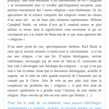
pourquoi, sans nous demander si les représentants de ces « religions
» se reconnaissent sous ce vocable spécifiquement européen, nous
parlons couramment des « autres religions » non chrétiennes. Or, les
spécialistes de la science comparée des religions voient les choses
d’un autre œil : un de leurs plus éminents représentants, William
Campbell Smith, est même d’avis qu’il vaudrait mieux ne plus
utiliser ce terme dont la signification reste incertaine et qui ne
correspond pas à la réalité de beaucoup de ce que nous appelons des
« religions ».
D’un autre point de vue, spécifiquement chrétien, Karl Barth et
ceux qui le suivent refusent ce terme pour le christianisme : ce n’est
pas une religion, c’est une foi. D’autres théologiens, surtout
catholiques, encouragés par un texte de Vatican II, continuent de
leur côté à développer une théologie des religions – ce qui n’est pas
tout à fait la même chose que la discussion théologique, actuelle et
urgente, sur le salut de cette grande majorité de l’humanité qui ne
connaît pas le Christ. Afin de voir un peu plus clair dans la
complexité du problème des « religions », il peut être utile de
retracer rapidement et à grands traits l’histoire du mot même de
religion. Nous verrons qu’elle est tout autre que linéaire.
[...]
Pour lire la suite de cet éditorial, vous pouvez télécharger
gratuitement ce numéro, acheter la version papier ou
vous