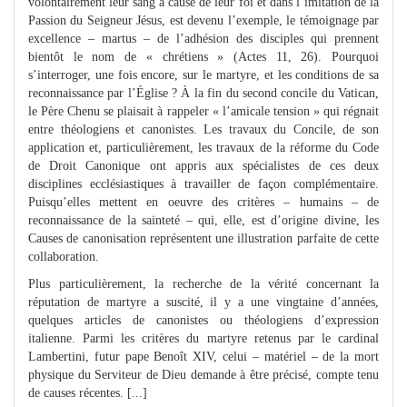
volontairement leur sang à cause de leur foi et dans l’imitation de la
Passion du Seigneur Jésus, est devenu l’exemple, le témoignage par
excellence – martus – de l’adhésion des disciples qui prennent
bientôt le nom de « chrétiens » (Actes 11, 26). Pourquoi
s’interroger, une fois encore, sur le martyre, et les conditions de sa
reconnaissance par l’Église ? À la fin du second concile du Vatican,
le Père Chenu se plaisait à rappeler « l’amicale tension » qui régnait
entre théologiens et canonistes. Les travaux du Concile, de son
application et, particulièrement, les travaux de la réforme du Code
de Droit Canonique ont appris aux spécialistes de ces deux
disciplines ecclésiastiques à travailler de façon complémentaire.
Puisqu’elles mettent en oeuvre des critères – humains – de
reconnaissance de la sainteté – qui, elle, est d’origine divine, les
Causes de canonisation représentent une illustration parfaite de cette
collaboration.
Plus particulièrement, la recherche de la vérité concernant la
réputation de martyre a suscité, il y a une vingtaine d’années,
quelques articles de canonistes ou théologiens d’expression
italienne. Parmi les critères du martyre retenus par le cardinal
Lambertini, futur pape Benoît XIV, celui – matériel – de la mort
physique du Serviteur de Dieu demande à être précisé, compte tenu
de causes récentes. [...]