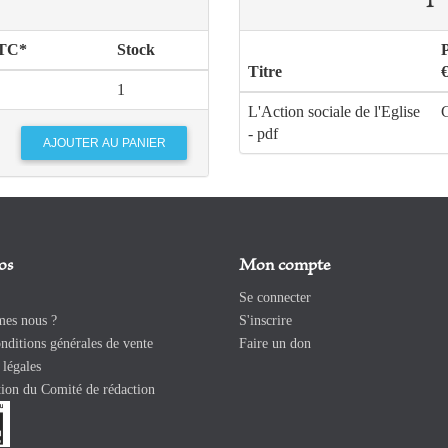
TTC*
Stock
Titre
1
L'Action sociale de l'Eglise
G
- pdf
os
Mon compte
Se connecter
es nous ?
S'inscrire
ditions générales de vente
Faire un don
légales
ion du Comité de rédaction