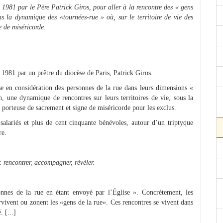
n 1981 par le Père Patrick Giros, pour aller à la rencontre des « gens
s la dynamique des «tournées-rue » où, sur le territoire de vie des
e de miséricorde.
 1981 par un prêtre du diocèse de Paris, Patrick Giros.
se en considération des personnes de la rue dans leurs dimensions «
, une dynamique de rencontres sur leurs territoires de vie, sous la
porteuse de sacrement et signe de miséricorde pour les exclus.
salariés et plus de cent cinquante bénévoles, autour d’un triptyque
re.
s:
rencontrer, accompagner, révéler.
nnes de la rue en étant envoyé par l’Église ». Concrètement, les
rvivent ou zonent les «gens de la rue». Ces rencontres se vivent dans
 [...]