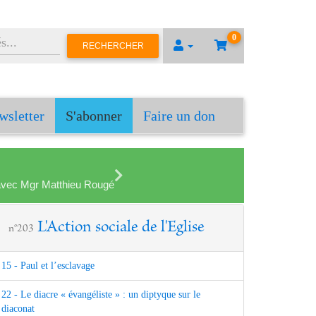
0
RECHERCHER
wsletter
S'abonner
Faire un don
en avec Mgr Matthieu Rougé
L'Action sociale de l'Eglise
n°203
15 - Paul et l’esclavage
22 - Le diacre « évangéliste » : un diptyque sur le
diaconat