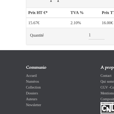
Prix HT €*
TVA %
Prix 
15.67€
2.10%
16.00€
Quantité
Communio
A prop
Accueil
Contact
Numéros
Qui somm
Collection
CGV -Con
Dossiers
Mentions 
Auteurs
Composit
Newsletter