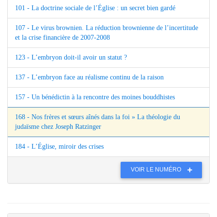
101 - La doctrine sociale de l’Église : un secret bien gardé
107 - Le virus brownien. La réduction brownienne de l’incertitude
et la crise financière de 2007-2008
123 - L’embryon doit-il avoir un statut ?
137 - L’embryon face au réalisme continu de la raison
157 - Un bénédictin à la rencontre des moines bouddhistes
168 - Nos frères et sœurs aînés dans la foi » La théologie du
judaïsme chez Joseph Ratzinger
184 - L’Église, miroir des crises
VOIR LE NUMÉRO