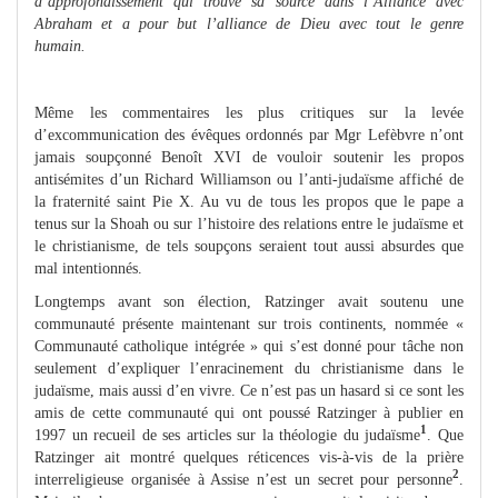
d’approfondissement qui trouve sa source dans l’Alliance avec
Abraham et a pour but l’alliance de Dieu avec tout le genre
humain.
Même les commentaires les plus critiques sur la levée
d’excommunication des évêques ordonnés par Mgr Lefèbvre n’ont
jamais soupçonné Benoît XVI de vouloir soutenir les propos
antisémites d’un Richard Williamson ou l’anti-judaïsme affiché de
la fraternité saint Pie X. Au vu de tous les propos que le pape a
tenus sur la Shoah ou sur l’histoire des relations entre le judaïsme et
le christianisme, de tels soupçons seraient tout aussi absurdes que
mal intentionnés.
Longtemps avant son élection, Ratzinger avait soutenu une
communauté présente maintenant sur trois continents, nommée «
Communauté catholique intégrée » qui s’est donné pour tâche non
seulement d’expliquer l’enracinement du christianisme dans le
judaïsme, mais aussi d’en vivre. Ce n’est pas un hasard si ce sont les
amis de cette communauté qui ont poussé Ratzinger à publier en
1
1997 un recueil de ses articles sur la théologie du judaïsme
. Que
Ratzinger ait montré quelques réticences vis-à-vis de la prière
2
interreligieuse organisée à Assise n’est un secret pour personne
.