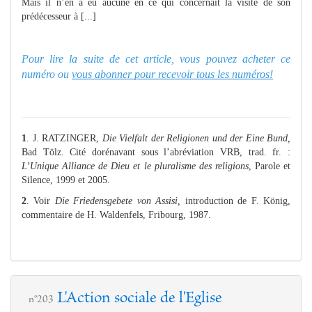
Mais il n’en a eu aucune en ce qui concernait la visite de son
prédécesseur à [...]
Pour lire la suite de cet article, vous pouvez acheter ce
numéro ou
vous abonner pour recevoir tous les numéros!
1
. J. RATZINGER,
Die Vielfalt der Religionen und der Eine Bund,
Bad Tölz. Cité dorénavant sous l’abréviation VRB, trad. fr. :
L’Unique Alliance de Dieu et le pluralis
me
des religions
, Parole et
Silence, 1999 et 2005.
2
. Voir
Die Friedensgebete von Assisi,
introduction de F. König,
commentaire de H. Waldenfels, Fribourg, 1987.
L'Action sociale de l'Eglise
n°203