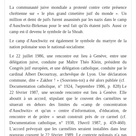
La communauté juive mondiale a protesté contre cette présence
chrétienne sur « le plus grand cimetière juif du monde ». Un
million et demi de juifs furent assassinés par les nazis dans le camp
d'Auschwitz-Birkenau pour le seul fait qu'ils étaient juifs. Aussi ce
camp est-il devenu le symbole de la Shoah.
Le camp d'Auschwitz est également le symbole du martyre de la
nation polonaise sous le national-socialisme.
Le 22 juillet 1986, une rencontre eut lieu à Genève, entre une
délégation juive, conduite par Maître Théo Klein, président du
Congrès juif européen, et une délégation catholique, conduite par le
cardinal Albert Decourtray, archevêque de Lyon. Une déclaration
commune, dite « Zakhor ! » (Souviens-toi) a été alors publiée (cf.
Documentation catholique, n° 1924, 7septembre 1986, p. 828).Le
22 février 1987, une seconde rencontre eut lieu à Genève. Elle
aboutit à un accord, stipulant que le couvent des carmélites se
situerait en dehors des limites du «camp de concentration
d'Auschwitz» et qu'un « centre d'information, d'éducation, de
rencontre et de prière » serait construit près de ce carmel (cf.
Documentation catholique, n° 1938, 19avril 1987, p. 459-460).
L'accord prévoyait que les carmélites seraient installées dans leur
nouveau couvent le 22 février 1989. Le contexte polonais n'a pas