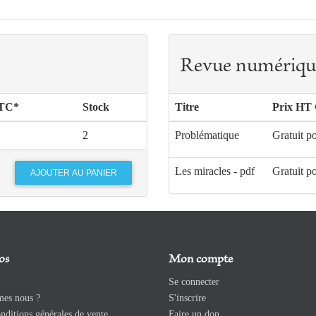
Revue numériqu
TTC*
Stock
Titre
Prix HT 
2
Problématique
Gratuit p
Les miracles - pdf
Gratuit p
os
Mon compte
Se connecter
es nous ?
S'inscrire
ditions générales de vente
Faire un don