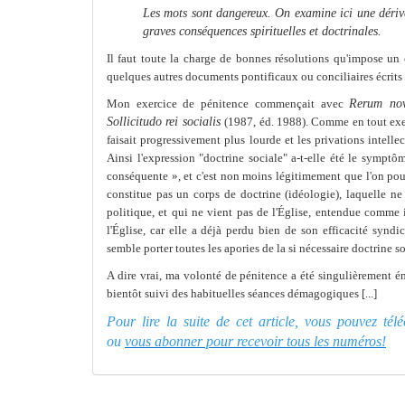
Les mots sont dangereux. On examine ici une dérive
graves conséquences spirituelles et doctrinales.
Il faut toute la charge de bonnes résolutions qu'impose un 
quelques autres docu
me
nts pontificaux ou conciliaires écrits
Mon exercice de pénitence com
me
nçait avec
Rerum n
Sollicitudo rei socialis
(1987, éd.
1988). Com
me
en tout ex
faisait progressive
me
nt plus lourde et les privations intelle
Ainsi l'expression "doctrine sociale" a-t-elle été le symptô
m
conséquente », et c'est non moins légiti
me
me
nt que l'on pou
constitue pas un corps de doctrine (idéologie), laquelle n
politique, et qui ne vient pas de l'Église, entendue com
me
l'Église, car elle a déjà perdu bien de son efficacité synd
semble porter toutes les apories de la si nécessaire doctrine so
A dire vrai, ma volonté de pénitence a été singulière
me
nt
é
bientôt suivi des habituelles séances démagogiques [...]
Pour lire la suite de cet article, vous pouvez té
ou
vous abonner pour recevoir tous les numéros!