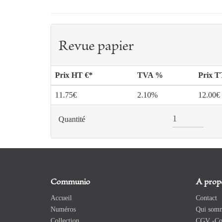
Revue papier
Prix HT €*
TVA %
Prix 
11.75€
2.10%
12.00€
Quantité
Communio
A prop
Accueil
Contact
Numéros
Qui somm
Collection
CGV -Con