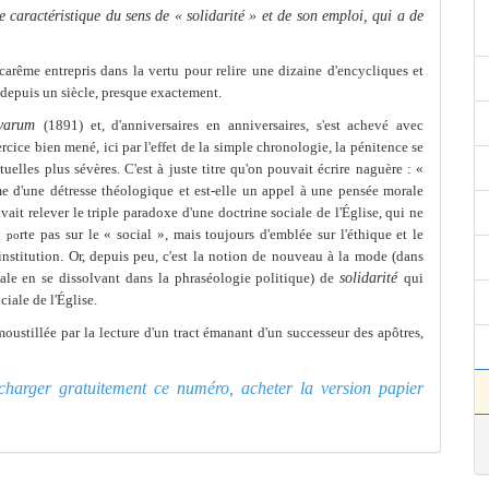
 caractéristique du sens de « solidarité » et de son emploi, qui a de
carê
me
entrepris dans la vertu pour relire une dizaine d'encycliques et
depuis un siècle, presque exacte
me
nt.
ovarum
(1891) et, d'anniversaires en anniversaires, s'est achevé avec
ercice bien
me
né, ici par l'effet de la simple chronologie, la pénitence se
ctuelles plus sévères. C'est à juste titre qu'on pouvait écrire naguère : «
e
d'une détresse théologique et est-elle un appel à une pensée morale
vait relever le triple paradoxe d'une doctrine sociale de l'Église, qui ne
e
rte pas sur le « social », mais toujours d'emblée sur l'éthique et
le
po
institution. Or, depuis peu, c'est la notion de nouveau à la mode
(dans
icale en se dissolvant dans la phraséologie politique) de
solidarité
qui
ciale de l'Église.
moustillée par la lecture d'un tract émanant d'un successeur des
apôtres,
lécharger gratuitement ce numéro, acheter la version papier