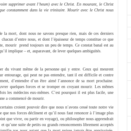
voire supprimer avant l’heure) avec le Christ. En mourant, le Christ
que constamment dans la vie trinitaire. Mourir avec le Christ nous
de la mort, dont nous ne savons presque rien, mais de ces derniers
 chacun d’entre nous, et dont l’épaisseur de temps constitue ce que
e, mourir prend toujours un peu de temps. Ce constat banal est au
e qu’il implique – et, auparavant, de lever quelques ambiguïtés.
iter du vivant même de la personne qui y entre. Ceux qui meurent
r entourage, qui peut ne pas entendre, tant il est difficile et contre
ement, d’entendre d’un être aimé l’annonce de sa mort prochaine.
ouvrer quelques forces et se tromper en croyant mourir. Les mêmes
rfois les médecins eux-mêmes. C’est pourquoi il est plus facile, une
onne a commencé de mourir.
 certains croient pouvoir dire que nous n’avons cessé toute notre vie
 que nos forces déclinent et qu’il nous faut renoncer à l’image plus
nt que vivre, ou partir en voyage), ou philosopher nous apprendrait
 et qu’une suite de petits ou grands renoncements librement acceptés
ignifie pas pour autant que la mort puisse jamais être apprivoisée.