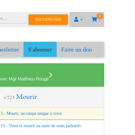
0
RECHERCHER
wsletter
S'abonner
Faire un don
en avec Mgr Matthieu Rougé
Mourir
n°223
5 - Mourir, un temps unique à vivre
15 - Vivre et mourir en unité de soins palliatifs