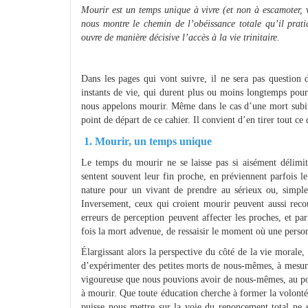
Mourir est un temps unique à vivre (et non à escamoter, 
nous montre le chemin de l’obéissance totale qu’il prati
ouvre de manière décisive l’accès à la vie trinitaire.
Dans les pages qui vont suivre, il ne sera pas question 
instants de vie, qui durent plus ou moins longtemps pour
nous appelons mourir. Même dans le cas d’une mort subit
point de départ de ce cahier. Il convient d’en tirer tout c
1. Mourir, un temps unique
Le temps du mourir ne se laisse pas si aisément délim
sentent souvent leur fin proche, en préviennent parfois leu
nature pour un vivant de prendre au sérieux ou, simpl
Inversement, ceux qui croient mourir peuvent aussi rec
erreurs de perception peuvent affecter les proches, et pa
fois la mort advenue, de ressaisir le moment où une pers
Élargissant alors la perspective du côté de la vie morale,
d’expérimenter des petites morts de nous-mêmes, à mesure
vigoureuse que nous pouvions avoir de nous-mêmes, au poi
à mourir. Que toute éducation cherche à former la volonté
puisse nous mettre sur la voie du renoncement total ne s