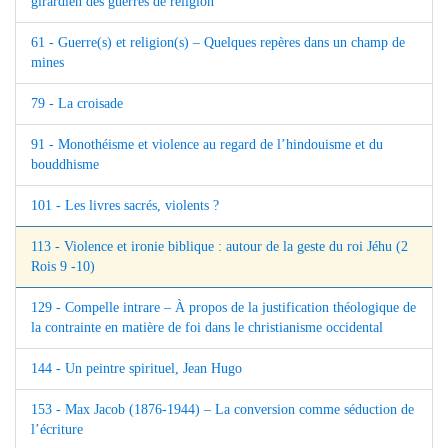
girardien des guerres de religion
61 - Guerre(s) et religion(s) – Quelques repères dans un champ de
mines
79 - La croisade
91 - Monothéisme et violence au regard de l’hindouisme et du
bouddhisme
101 - Les livres sacrés, violents ?
113 - Violence et ironie biblique : autour de la geste du roi Jéhu (2
Rois 9 -10)
129 - Compelle intrare – À propos de la justification théologique de
la contrainte en matière de foi dans le christianisme occidental
144 - Un peintre spirituel, Jean Hugo
153 - Max Jacob (1876-1944) – La conversion comme séduction de
l’écriture