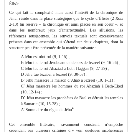
Élisée.
Ce qui fait la complexité mais aussi l’intérêt de la chronique de
Jéhu, réside dans la place stratégique que le cycle d’Élisée (2
Rois
2-13) lui réserve – la chronique est ainsi placée en son coeur –, et
dans les nombreux jeux d’intertextualité. Les allusions, les
références sousjacentes, les renvois textuels sont excessivement
présents dans cet ensemble qui s’étend sur deux chapitres, dont la
structure peut être présentée de la manière suivante :
A Jéhu est oint roi (9, 1-15) ;
B Jéhu tue le roi Jéroboam en dehors de Jezreel (9, 16-26) ;
C Jéhu tue le roi Ahaziad à Beth-Haggan (9, 27-29) ;
D Jéhu tue Jézabel à Jezreel (9, 30-37) ;
B’ Jéhu massacre la maison d’Ahab à Jezreel (10, 1-11) ;
C’ Jéhu massacre les hommes du roi Ahaziah à Beth-Eked
(10, 12-14) ;
D’ Jéhu massacre les prophètes de Baal et détruit les temples
à Samarie (10, 15-28) ;
4
A’ Sommaire du règne de Jéhu
.
Cet ensemble littéraire, savamment construit, n’empêche
cependant pas plusieurs critiques d’y voir quelques incohérences