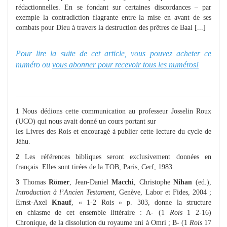
rédactionnelles. En se fondant sur certaines discordances – par
exemple la contradiction flagrante entre la mise en avant de ses
combats pour Dieu à travers la destruction des prêtres de Baal [...]
Pour lire la suite de cet article, vous pouvez acheter ce
numéro ou
vous abonner pour recevoir tous les numéros!
1
Nous dédions cette communication au professeur Josselin Roux
(UCO) qui nous avait donné un cours portant sur
les Livres des Rois et encouragé à publier cette lecture du cycle de
Jéhu.
2
Les références bibliques seront exclusivement données en
français. Elles sont tirées de la TOB, Paris, Cerf, 1983.
3
Thomas
Römer
, Jean-Daniel
Macchi
, Christophe
Nihan
(ed.),
Introduction à l’Ancien Testament
, Genève, Labor et Fides, 2004 ;
Ernst-Axel
Knauf
, « 1-2 Rois » p. 303, donne la structure
en chiasme de cet ensemble littéraire : A- (1
Rois
1 2-16)
Chronique, de la dissolution du royaume uni à Omri ; B- (1
Rois
17