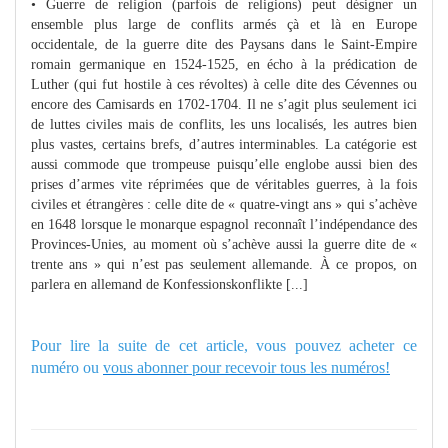
• Guerre de religion (parfois de religions) peut désigner un
ensemble plus large de conflits armés çà et là en Europe
occidentale, de la guerre dite des Paysans dans le Saint-Empire
romain germanique en 1524-1525, en écho à la prédication de
Luther (qui fut hostile à ces révoltes) à celle dite des Cévennes ou
encore des Camisards en 1702-1704. Il ne s’agit plus seulement ici
de luttes civiles mais de conflits, les uns localisés, les autres bien
plus vastes, certains brefs, d’autres interminables. La catégorie est
aussi commode que trompeuse puisqu’elle englobe aussi bien des
prises d’armes vite réprimées que de véritables guerres, à la fois
civiles et étrangères : celle dite de « quatre-vingt ans » qui s’achève
en 1648 lorsque le monarque espagnol reconnaît l’indépendance des
Provinces-Unies, au moment où s’achève aussi la guerre dite de «
trente ans » qui n’est pas seulement allemande. À ce propos, on
parlera en allemand de Konfessionskonflikte [...]
Pour lire la suite de cet article, vous pouvez acheter ce
numéro ou
vous abonner pour recevoir tous les numéros!