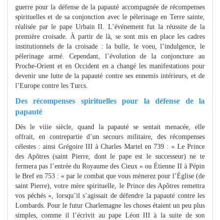
guerre pour la défense de la papauté accompagnée de récompenses
spirituelles et de sa conjonction avec le pèlerinage en Terre sainte,
réalisée par le pape Urbain II. L’événement fut la réussite de la
première croisade. À partir de là, se sont mis en place les cadres
institutionnels de la croisade : la bulle, le voeu, l’indulgence, le
pèlerinage armé. Cependant, l’évolution de la conjoncture au
Proche-Orient et en Occident en a changé les manifestations pour
devenir une lutte de la papauté contre ses ennemis intérieurs, et de
l’Europe contre les Turcs.
Des récompenses spirituelles pour la défense de la
papauté
Dès le viiie siècle, quand la papauté se sentait menacée, elle
offrait, en contrepartie d’un secours militaire, des récompenses
célestes : ainsi Grégoire III à Charles Martel en 739 : « Le Prince
des Apôtres (saint Pierre, dont le pape est le successeur) ne te
fermera pas l’entrée du Royaume des Cieux » ou Étienne II à Pépin
le Bref en 753 : « par le combat que vous mènerez pour l’Église (de
saint Pierre), votre mère spirituelle, le Prince des Apôtres remettra
vos péchés », lorsqu’il s’agissait de défendre la papauté contre les
Lombards. Pour le futur Charlemagne les choses étaient un peu plus
simples, comme il l’écrivit au pape Léon III à la suite de son