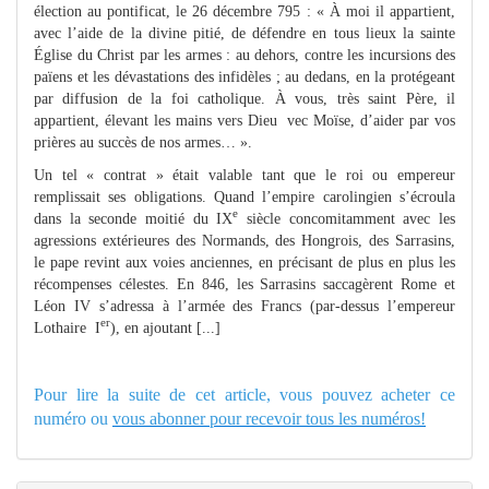
élection au pontificat, le 26 décembre 795 : « À moi il appartient,
avec l’aide de la divine pitié, de défendre en tous lieux la sainte
Église du Christ par les armes : au dehors, contre les incursions des
païens et les dévastations des infidèles ; au dedans, en la protégeant
par diffusion de la foi catholique. À vous, très saint Père, il
appartient, élevant les mains vers Dieu vec Moïse, d’aider par vos
prières au succès de nos armes… ».
Un tel « contrat » était valable tant que le roi ou empereur
remplissait ses obligations. Quand l’empire carolingien s’écroula
e
dans la seconde moitié du IX
siècle concomitamment avec les
agressions extérieures des Normands, des Hongrois, des Sarrasins,
le pape revint aux voies anciennes, en précisant de plus en plus les
récompenses célestes. En 846, les Sarrasins saccagèrent Rome et
Léon IV s’adressa à l’armée des Francs (par-dessus l’empereur
er
Lothaire I
), en ajoutant [...]
Pour lire la suite de cet article, vous pouvez acheter ce
numéro ou
vous abonner pour recevoir tous les numéros!