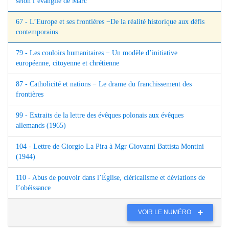
selon l’évangile de Marc
67 - L’Europe et ses frontières −De la réalité historique aux défis
contemporains
79 - Les couloirs humanitaires − Un modèle d’initiative
européenne, citoyenne et chrétienne
87 - Catholicité et nations − Le drame du franchissement des
frontières
99 - Extraits de la lettre des évêques polonais aux évêques
allemands (1965)
104 - Lettre de Giorgio La Pira à Mgr Giovanni Battista Montini
(1944)
110 - Abus de pouvoir dans l’Église, cléricalisme et déviations de
l’obéissance
VOIR LE NUMÉRO