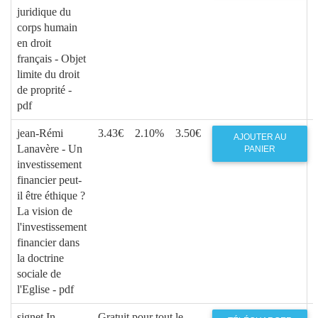
juridique du
corps humain
en droit
français - Objet
limite du droit
de proprité -
pdf
jean-Rémi
3.43€
2.10%
3.50€
AJOUTER AU
Lanavère - Un
PANIER
investissement
financier peut-
il être éthique ?
La vision de
l'investissement
financier dans
la doctrine
sociale de
l'Eglise - pdf
signet In
Gratuit pour tout le