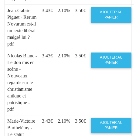
Jean-Gabriel
3.43€
2.10%
3.50€
AJOUTER AU
Piguet - Rerum
PANIER
Novarum est-il
un texte libéral
malgré lui ? -
pdf
Nicolas Blanc -
3.43€
2.10%
3.50€
AJOUTER AU
Le don mis en
PANIER
scène -
Nouveaux
regards sur le
christianisme
antique et
patristique -
pdf
Marie-Victoire
3.43€
2.10%
3.50€
AJOUTER AU
Barthélémy -
PANIER
Le statut