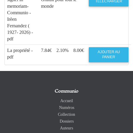
TÉLÉCHARGER
memoriam-
monde
Communio -
Irèen
Fernandez (
1927- 2026) -
pdf
La propriété -
7.84€
2.10%
8.00€
AJOUTER AU
pdf
PANIER
Communio
Accueil
Numéros
Collection
Dossiers
Auteurs