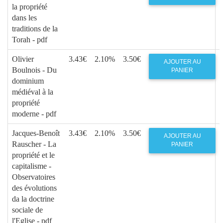
la propriété
dans les
traditions de la
Torah - pdf
Olivier
3.43€
2.10%
3.50€
AJOUTER AU
Boulnois - Du
PANIER
dominium
médiéval à la
propriété
moderne - pdf
Jacques-Benoît
3.43€
2.10%
3.50€
AJOUTER AU
Rauscher - La
PANIER
propriété et le
capitalisme -
Observatoires
des évolutions
da la doctrine
sociale de
l'Eglise - pdf