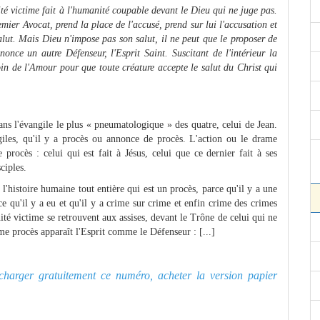
ité victime fait à l'humanité coupable devant le Dieu qui ne juge pas.
mier Avocat, prend la place de l'accusé, prend sur lui l'accusation et
alut. Mais Dieu n'impose pas son salut, il ne peut que le proposer de
nonce un autre Défenseur, l'Esprit Saint. Suscitant de l'intérieur la
oin de l'Amour pour que toute créature accepte le salut du Christ qui
ans l'évangile le plus « pneumatologique » des quatre, celui de Jean.
ngiles, qu'il y a procès ou annonce de procès. L'action ou le drame
procès : celui qui est fait à Jésus, celui que ce dernier fait à ses
ciples.
l'histoire humaine tout entière qui est un procès, parce qu'il y a une
ce qu'il y a eu et qu'il y a crime sur crime et enfin crime des crimes
té victime se retrouvent aux assises, devant le Trône de celui qui ne
ime procès apparaît l'Esprit comme le Défenseur : [...]
lécharger gratuitement ce numéro, acheter la version papier