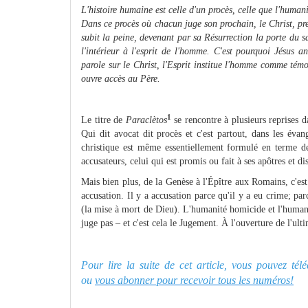
L'histoire humaine est celle d'un procès, celle que l'human
Dans ce procès où chacun juge son prochain, le Christ, pre
subit la peine, devenant par sa Résurrection la porte du s
l'intérieur à l'esprit de l'homme. C'est pourquoi Jésus an
parole sur le Christ, l'Esprit institue l'homme comme tém
ouvre accès au Père.
1
Le titre de
Paraclètos
se rencontre à plusieurs reprises d
Qui dit avocat dit procès et c'est partout, dans les éva
christique est même essentiellement formulé en terme de 
accusateurs, celui qui est promis ou fait à ses apôtres et dis
Mais bien plus, de la Genèse à l'Épître aux Romains, c'est 
accusation. Il y a accusation parce qu'il y a eu crime; par
(la mise à mort de Dieu). L'humanité homicide et l'humani
juge pas – et c'est cela le Jugement. À l'ouverture de l'ult
Pour lire la suite de cet article, vous pouvez té
ou
vous abonner pour recevoir tous les numéros!