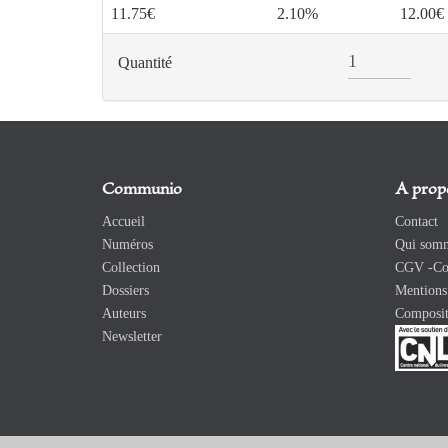
11.75€
2.10%
12.00€
Quantité
Communio
A prop
Accueil
Contact
Numéros
Qui somm
Collection
CGV -Con
Dossiers
Mentions 
Auteurs
Composit
Newsletter