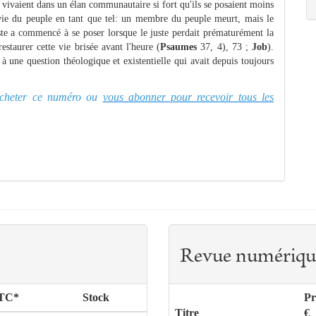
ui vivaient dans un élan communautaire si fort qu'ils se posaient moins
urvie du peuple en tant que tel: un membre du peuple meurt, mais le
ste a commencé à se poser lorsque le juste perdait prématurément la
estaurer cette vie brisée avant l'heure (
Psaumes
37, 4), 73 ;
Job
).
 à une question théologique et existentielle qui avait depuis toujours
z acheter ce numéro ou
vous abonner pour recevoir tous les
Revue numériqu
TTC*
Stock
Pr
Titre
€