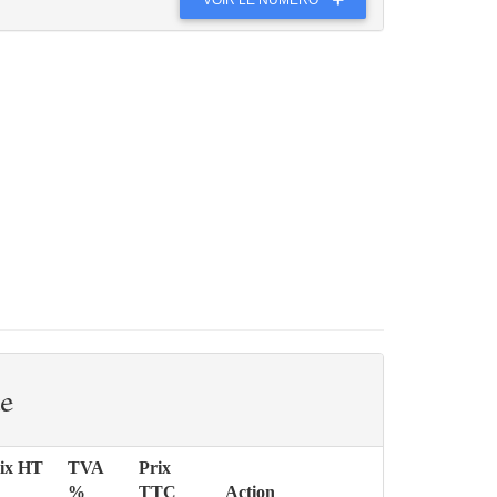
e
ix HT
TVA
Prix
%
TTC
Action