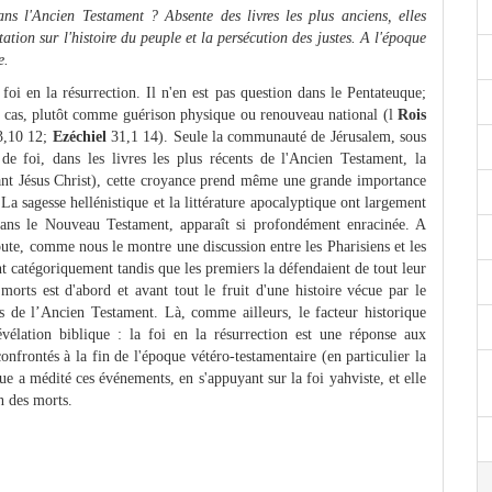
ans l'Ancien Testament ? Absente des livres les plus anciens, elles
tion sur l'histoire du peuple et la persécution des justes. A l'époque
e.
oi en la résurrection. Il n'en est pas question dans le Pentateuque;
ce cas, plutôt comme guérison physique ou renouveau national (l
Rois
,10 12;
Ezéchiel
31,1 14). Seule la communauté de Jérusalem, sous
 de foi, dans les livres les plus récents de l'Ancien Testament, la
avant Jésus Christ), cette croyance prend même une grande importance
La sagesse hellénistique et la littérature apocalyptique ont largement
 dans le Nouveau Testament, apparaît si profondément enracinée. A
oute, comme nous le montre une discussion entre les Pharisiens et les
ent catégoriquement tandis que les premiers la défendaient de tout leur
morts est d'abord et avant tout le fruit d'une histoire vécue par le
es de l’Ancien Testament. Là, comme ailleurs, le facteur historique
élation biblique : la foi en la résurrection est une réponse aux
nfrontés à la fin de l'époque vétéro-testamentaire (en particulier la
e a médité ces événements, en s'appuyant sur la foi yahviste, et elle
n des morts.