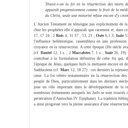
Trouve-t-on la foi en la résurrection des morts d
apparaît progressivement comme le fruit de la médita
du Christ, seule une minorité refuse encore d'y croir
L’Ancien Testament ne témoigne pas explicitement de la f
chez les prophètes elle n'apparaît que rarement et, dans 
17, 17 24 ; 2
Rois
4, 31 37 ; 13, 21 ;
Osée
6,1 3;
Isaïe
53
l'influence hellénistique, rassemblera en une profession
croyance en la résurrection. A cette époque (IIe siècle 
(cf.
Daniel
12, 1 s. ; 2
Maccabées
7, 1 s. ;
Isaïe
26, 19). 
contribué à la formulation définitive de cette foi qui,
l'époque de Jésus, quelques Juifs la mettaient encore en d
Sadducéens (cf.
Marc
12, 18 27) : ces derniers la rejetai
cœur. La foi vétéro testamentaire en la résurrection des 
peuple de Dieu, particulièrement dans les derniers siècl
joue un rôle important dans le développement de la rév
nombreux événements auxquels les Juifs se sont trouvés co
persécution d'Antiochus IV Epiphane). La tradition bibliqu
a ainsi progressé vers la pleine assurance d'une résurrectio