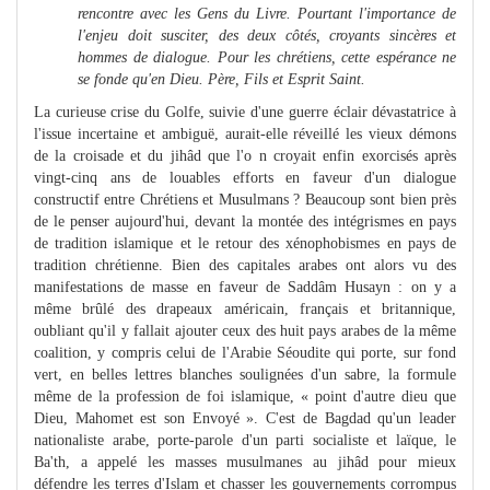
rencontre avec les Gens du Livre. Pourtant l'importance de
l'enjeu doit susciter, des deux côtés, croyants sincères et
hommes de dialogue. Pour les chrétiens, cette espérance ne
se fonde qu'en Dieu. Père, Fils et Esprit Saint.
La curieuse crise du Golfe, suivie d'une guerre éclair dévastatrice à
l'issue incertaine et ambiguë, aurait-elle réveillé les vieux démons
de la croisade et du jihâd que l'o n croyait enfin exorcisés après
vingt-cinq ans de louables efforts en faveur d'un dialogue
constructif entre Chrétiens et Musulmans ? Beaucoup sont bien près
de le penser aujourd'hui, devant la montée des intégrismes en pays
de tradition islamique et le retour des xénophobismes en pays de
tradition chrétienne. Bien des capitales arabes ont alors vu des
manifestations de masse en faveur de Saddâm Husayn : on y a
même brûlé des drapeaux américain, français et britannique,
oubliant qu'il y fallait ajouter ceux des huit pays arabes de la même
coalition, y compris celui de l'Arabie Séoudite qui porte, sur fond
vert, en belles lettres blanches soulignées d'un sabre, la formule
même de la profession de foi islamique, « point d'autre dieu que
Dieu, Mahomet est son Envoyé ». C'est de Bagdad qu'un leader
nationaliste arabe, porte-parole d'un parti socialiste et laïque, le
Ba'th, a appelé les masses musulmanes au jihâd pour mieux
défendre les terres d'Islam et chasser les gouvernements corrompus