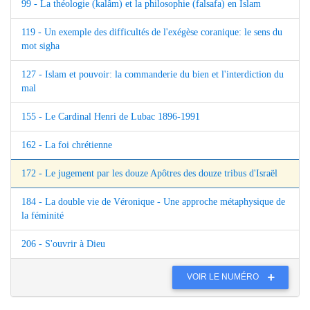
99 - La théologie (kalâm) et la philosophie (falsafa) en Islam
119 - Un exemple des difficultés de l'exégèse coranique: le sens du
mot sigha
127 - Islam et pouvoir: la commanderie du bien et l'interdiction du
mal
155 - Le Cardinal Henri de Lubac 1896-1991
162 - La foi chrétienne
172 - Le jugement par les douze Apôtres des douze tribus d'Israël
184 - La double vie de Véronique - Une approche métaphysique de
la féminité
206 - S'ouvrir à Dieu
VOIR LE NUMÉRO