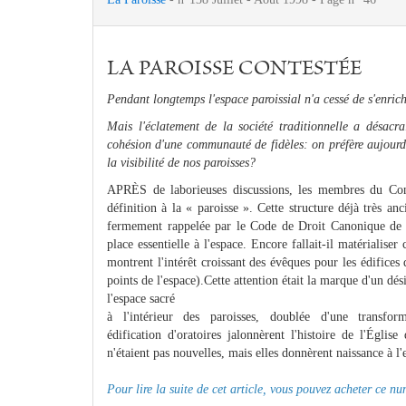
LA PAROISSE CONTESTÉE
Pendant longtemps l'espace paroissial n'a cessé de s'enrichi
Mais l'éclatement de la société traditionnelle a désacra
cohésion d'une communauté de fidèles: on préfère aujourd'
la visibilité de nos paroisses?
APRÈS de laborieuses discussions, les membres du Con
définition à la « paroisse ». Cette structure déjà très an
fermement rappelée par le Code de Droit Canonique de 1
place essentielle à l'espace. Encore fallait-il matérialise
montrent l'intérêt croissant des évêques pour les édifices 
points de l'espace).Cette attention était la marque d'un dé
l'espace sacré
à l'intérieur des paroisses, doublée d'une transfo
édification d'oratoires jalonnèrent l'histoire de l'Églis
n'étaient pas nouvelles, mais elles donnèrent naissance à l'e
Pour lire la suite de cet article, vous pouvez acheter ce n