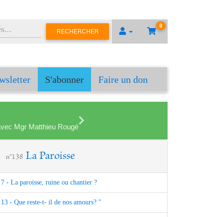
0
RECHERCHER
wsletter
S'abonner
Faire un don
en avec Mgr Matthieu Rougé
La Paroisse
n°138
7 - La paroisse, ruine ou chantier ?
13 - Que reste-t- il de nos amours? "