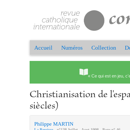
Accueil
Numéros
Collection
Do
« Ce qui est en jeu, c'
Christianisation de l'es
siècles)
Philippe MARTIN
La Paroisse
- n°138 Juillet - Aout 1998 - Page n° 46