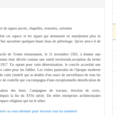
r de signes sacrés, chapelles, oratoires, calvaires.
lisé cet espace et les signes qui demeurent ne manifestent plus la
hui sacraliser quelques hauts lieux de pèlerinage. Qu'en sera-t-il de
cile de Trente réussissaient, le 11 novembre 1563, à donner une
cienne était décrite comme une entité territoriale,acception du terme
917. En optant pour cette détermination, le concile accordait une
r ce cadre pour les fidèles. Les visites pastorales de l'époque moderne
du culte (intérêt qui se double d'un souci de surveillance de tous les
sir de contrôle qui s'accompagna d'une exceptionnelle densification de
rmation des lieux. Campagnes de travaux, érection de croix,
e depuis la fin du XVIe siècle. De telles entreprises architecturales
space religieux qui est le nôtre.
uméro ou
vous abonner pour recevoir tous les numéros!