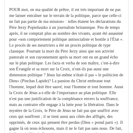
POUR moi, en ma qualité de prêtre, il est très important de ne pas
me laisser entraîner sur le terrain de la politique, parce que celle-ci
ne fait pas partie de ma mission» : telles étaient les déclarations du
Père Jerzy Popieluszko à un journaliste britannique. Peu de temps
après, il ne comptait plus au nombre des vivants, ayant été assassiné
pour «son comportement politique antisocialiste et hostile à l'État ».
Le procès de ses meurtriers a été un procès politique de type
classique. Pourtant la mort du Père Jerzy ainsi que son activité
pastorale et son rayonnement après sa mort ont eu un grand écho
sur le plan politique. Les facta et verba de son maître, c'est-à-dire
son Évangile et sa mort sur la Croix, n'ont-ils pas aussi une
dimension politique ? Jésus lui-même n'était-il pas « le politicien de
Dieu» (Pinchas Lapide)? La passion du Christ embrasse tout
l'homme, lequel doit être sauvé, tout l'homme et tout homme. Aussi
la Croix de Jésus a-t-elle de l'importance au plan politique. Elle
n'est pas une justification de la complésance envers la souffrance,
mais au contraire elle engage à la lutte pour la libération. Dans le
mystère de la Croix, le Père de Jésus ne fait pas que souffrir avec
ceux qui souffrent ; il se tient aussi aux côtés des affligés, des
opprimés, de ceux qui pensent être perdus (Dieu « prend parti »). Il
gagne là où nous échouons, mais il ne le fait pas sans nous. De fait,