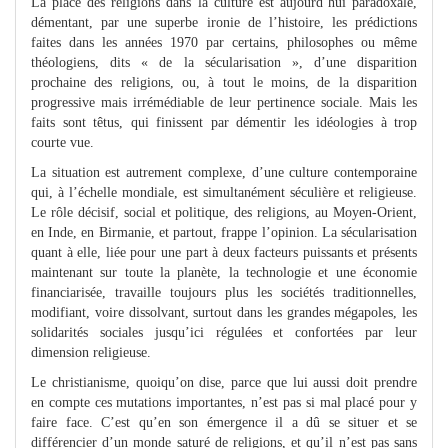
La place des religions dans la culture est aujourd’hui paradoxale,
démentant, par une superbe ironie de l’histoire, les prédictions
faites dans les années 1970 par certains, philosophes ou même
théologiens, dits « de la sécularisation », d’une disparition
prochaine des religions, ou, à tout le moins, de la disparition
progressive mais irrémédiable de leur pertinence sociale. Mais les
faits sont têtus, qui finissent par démentir les idéologies à trop
courte vue.
La situation est autrement complexe, d’une culture contemporaine
qui, à l’échelle mondiale, est simultanément séculière et religieuse.
Le rôle décisif, social et politique, des religions, au Moyen-Orient,
en Inde, en Birmanie, et partout, frappe l’opinion. La sécularisation
quant à elle, liée pour une part à deux facteurs puissants et présents
maintenant sur toute la planète, la technologie et une économie
financiarisée, travaille toujours plus les sociétés traditionnelles,
modifiant, voire dissolvant, surtout dans les grandes mégapoles, les
solidarités sociales jusqu’ici régulées et confortées par leur
dimension religieuse.
Le christianisme, quoiqu’on dise, parce que lui aussi doit prendre
en compte ces mutations importantes, n’est pas si mal placé pour y
faire face. C’est qu’en son émergence il a dû se situer et se
différencier d’un monde saturé de religions, et qu’il n’est pas sans