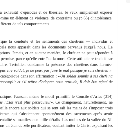
a exhaustif d'épisodes et de théories. Je veux simplement exposer
omine un élément de violence, de contrainte ou (p.63) d'intolérance,
tifièrent de tels comportements.
qué la conduite et les sentiments des chrétiens — individus et
ela nous apparaît dans les documents parvenus jusqu'à nous. Le
eptions. Jamais, et en aucune manière, le chrétien ne peut répondre à
permise, parce qu'elle entraîne la mort. Cette attitude se traduit par
aire. Tertullien condamne la présence des chrétiens dans l'armée.
pas être soldat, je ne peux pas faire le mal puisque je suis chrétien »
.
 catégorique dans son affirmation :
«Un soldat soumis à ses chefs na
'accomplir et s'il refuse d'adopter cette attitude, il doit être rejeté de
atique. Faussant même le motif primitif, le Concile d'Arles (314)
e l'État n'est plus persécuteur»
. Ce changement, naturellement, ne
seille encore aux soldats qui se sont sali les mains de s'imposer trois
strats qui s'abstiennent spontanément des sacrements après avoir
talité se manifeste en mille détails. Les moines de la vallée du Nil
dans un élan de zèle purificateur, voulant imiter le Christ expulsant les