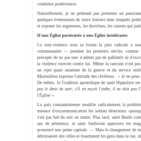
conduites postérieures.
Naturellement, je ne prétends pas présenter un panoram
quelques événements de notre histoire dans lesquels préd
et exposer les arguments, les doctrines, les raisons qui jus
D'une Église persécutée à une Église intolérante
La non-violence sous sa forme la plus radicale a mar
communautés — pendant les premiers siècles, comme c
précepte de ne pas tuer n'admet pas de palliatifs ni d'exc
la violence exercée contre lui. Même la rancune n'est pas 
un rejet quasi unanime de la guerre et du service milit
Maximilien exprime l'attitude des chrétiens :
« Je ne peux 
De même, la Tradition apostolique de saint Hippolyte est
pas le droit de tuer; s'il en reçoit l'ordre, il ne doit pas l
l'Église »
.
La paix constantinienne modifie radicalement la problém
menace d'excommunication les soldats déserteurs
«puisqu
s'est pas fait du soir au matin. Plus tard, saint Basile con
ans de pénitence, et saint Ambroise approuve les magi
prononcé une peine capitale. — Mais le changement de men
détruisaient des villes et fouettaient les gens dans la rue, 