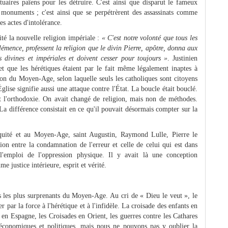
tuaires païens pour les détruire. C'est ainsi que disparut le fameux
 monuments ; c'est ainsi que se perpétrèrent des assassinats comme
es actes d'intolérance.
té la nouvelle religion impériale :
« C'est notre volonté que tous les
lémence, professent la religion que le divin Pierre, apôtre, donna aux
is divines et impériales et doivent cesser pour toujours »
. Justinien
 et que les hérétiques étaient par le fait même légalement inaptes à
ion du Moyen-Age, selon laquelle seuls les catholiques sont citoyens
Église signifie aussi une attaque contre l'État. La boucle était bouclé.
ait l'orthodoxie. On avait changé de religion, mais non de méthodes.
 La différence consistait en ce qu'il pouvait désormais compter sur la
iquité et au Moyen-Age, saint Augustin, Raymond Lulle, Pierre le
tion entre la condamnation de l'erreur et celle de celui qui est dans
 l'emploi de l'oppression physique. Il y avait là une conception
 justice intérieure, esprit et vérité.
 les plus surprenants du Moyen-Age. Au cri de « Dieu le veut », le
 par la force à l'hérétique et à l'infidèle. La croisade des enfants en
 en Espagne, les Croisades en Orient, les guerres contre les Cathares
 économiques et politiques, mais nous ne pouvons pas y oublier la