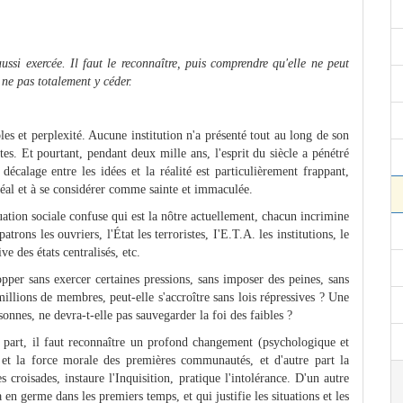
ussi exercée. Il faut le reconnaître, puis comprendre qu'elle ne peut
 ne pas totalement y céder.
es et perplexité. Aucune institution n'a présenté tout au long de son
ntes. Et pourtant, pendant deux mille ans, l'esprit du siècle a pénétré
décalage entre les idées et la réalité est particulièrement frappant,
déal et à se considérer comme sainte et immaculée.
uation sociale confuse qui est la nôtre actuellement, chacun incrimine
patrons les ouvriers, l'État les terroristes, I'E.T.A. les institutions, le
ve des états centralisés, etc.
opper sans exercer certaines pressions, sans imposer des peines, sans
llions de membres, peut-elle s'accroître sans lois répressives ? Une
nnes, ne devra-t-elle pas sauvegarder la foi des faibles ?
e part, il faut reconnaître un profond changement (psychologique et
t et la force morale des premières communautés, et d'autre part la
 croisades, instaure l'Inquisition, pratique l'intolérance. D'un autre
jà en germe dans les premiers temps, et qui justifie les situations et les