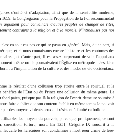
nces d'unité et d'adaptation, ainsi que de la sensibilité moderne,
. En 1659, la Congrégation pour la Propagation de la Foi recommandait
n argument pour convaincre d'autres peuples de changer de rites,
tement contraires à la religion et à la morale. N'introduisez pas nos
 n'est en tout cas pas ce qui se passa en général. Mais, d'une part, si
érique, et si nous connaissons encore l'histoire et les coutumes des
naires ; et d'autre part, il est assez surprenant de voir l'appui aux
oment même où ils poursuivaient l'Église en métropole : c'est bien
aborait à l'implantation de la culture et des modes de vie occidentaux.
e le résultat d'une collusion trop étroite entre le spirituel et le
au bénéfice de l'État ou du Prince une collusion du même genre. Le
 fond païen, puisque par là la religion de l'esprit demeure soumise à
s nous faire oublier que son contenu établit en même temps le pouvoir
e par des moyens violents ceux qui résistent à l'unité catholique.
t utilisables les moyens du pouvoir, parce que, pratiquement, ce sont
on, coercition, torture, mort. En 1231, Grégoire IX souscrit à la
lon laquelle les hérétiques sont condamnés à mort pour crime de lèse-