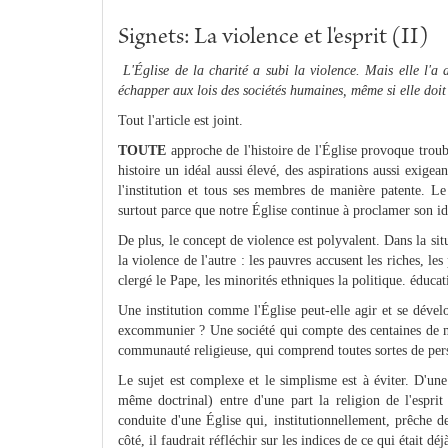
Signets: La violence et l'esprit (II)
L'Église de la charité a subi la violence. Mais elle l'a a
échapper aux lois des sociétés humaines, même si elle doit
Tout l'article est joint.
TOUTE
approche de l'histoire de l'Église provoque troubl
histoire un idéal aussi élevé, des aspirations aussi exigea
l'institution et tous ses membres de manière patente. Le 
surtout parce que notre Église continue à proclamer son i
De plus, le concept de violence est polyvalent. Dans la sit
la violence de l'autre : les pauvres accusent les riches, les 
clergé le Pape, les minorités ethniques la politique. éducati
Une institution comme l'Église peut-elle agir et se dével
excommunier ? Une société qui compte des centaines de mi
communauté religieuse, qui comprend toutes sortes de perso
Le sujet est complexe et le simplisme est à éviter. D'un
même doctrinal) entre d'une part la religion de l'espri
conduite d'une Église qui, institutionnellement, prêche des
côté, il faudrait réfléchir sur les indices de ce qui était dé