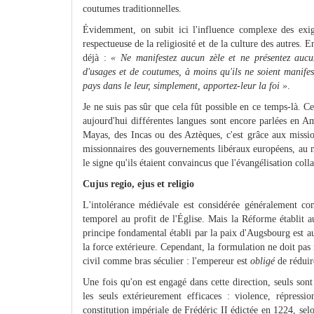
coutumes traditionnelles.
Évidemment, on subit ici l'influence complexe des exige
respectueuse de la religiosité et de la culture des autres
déjà :
« Ne manifestez aucun zèle et ne présentez aucu
d'usages et de coutumes, à moins qu'ils ne soient manifes
pays dans le leur, simplement, apportez-leur la foi »
.
Je ne suis pas sûr que cela fût possible en ce temps-là. Ce
aujourd'hui différentes langues sont encore parlées en Am
Mayas, des Incas ou des Aztèques, c'est grâce aux mission
missionnaires des gouvernements libéraux européens, au m
le signe qu'ils étaient convaincus que l'évangélisation coll
Cujus regio, ejus et religio
L'intolérance médiévale est considérée généralement comm
temporel au profit de l'Église. Mais la Réforme établit 
principe fondamental établi par la paix d'Augsbourg est au
la force extérieure. Cependant, la formulation ne doit pa
civil comme bras séculier : l'empereur est
obligé
de réduir
Une fois qu'on est engagé dans cette direction, seuls son
les seuls extérieurement efficaces : violence, répressi
constitution impériale de Frédéric II édictée en 1224, se