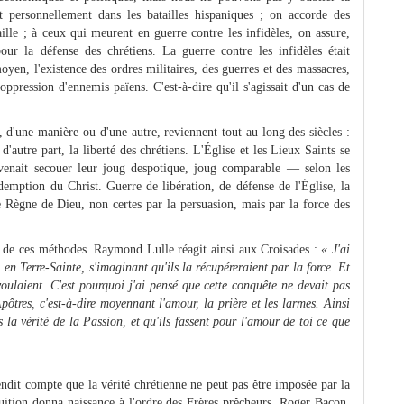
t personnellement dans les batailles hispaniques ; on accorde des
ille ; à ceux qui meurent en guerre contre les infidèles, on assure,
ur la défense des chrétiens. La guerre contre les infidèles était
yen, l'existence des ordres militaires, des guerres et des massacres,
oppression d'ennemis païens. C'est-à-dire qu'il s'agissait d'un cas de
, d'une manière ou d'une autre, reviennent tout au long des siècles :
d'autre part, la liberté des chrétiens. L'Église et les Lieux Saints se
 venait secouer leur joug despotique, joug comparable — selon les
mption du Christ. Guerre de libération, de défense de l'Église, la
e Règne de Dieu, non certes par la persuasion, mais par la force des
 de ces méthodes. Raymond Lulle réagit ainsi aux Croisades :
« J'ai
en Terre-Sainte, s'imaginant qu'ils la récupéreraient par la force. Et
voulaient. C'est pourquoi j'ai pensé que cette conquête ne devait pas
pôtres, c'est-à-dire moyennant l'amour, la prière et les larmes. Ainsi
s la vérité de la Passion, et qu'ils fassent pour l'amour de toi ce que
endit compte que la vérité chrétienne ne peut pas être imposée par la
intuition donna naissance à l'ordre des Frères prêcheurs. Roger Bacon,