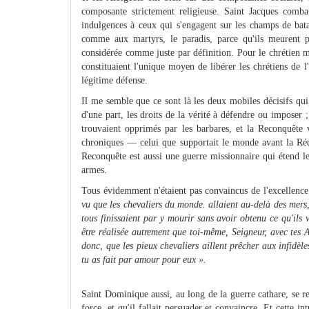
composante strictement religieuse. Saint Jacques comba
indulgences à ceux qui s'engagent sur les champs de bata
comme aux martyrs, le paradis, parce qu'ils meurent po
considérée comme juste par définition. Pour le chrétien mo
constituaient l'unique moyen de libérer les chrétiens de l'
légitime défense.
Il me semble que ce sont là les deux mobiles décisifs qui
d'une part, les droits de la vérité à défendre ou imposer ; 
trouvaient opprimés par les barbares, et la Reconquête
chroniques — celui que supportait le monde avant la Réde
Reconquête est aussi une guerre missionnaire qui étend l
armes.
Tous évidemment n'étaient pas convaincus de l'excellence
vu que les chevaliers du monde. allaient au-delà des mers, 
tous finissaient par y mourir sans avoir obtenu ce qu'ils 
être réalisée autrement que toi-même, Seigneur, avec tes A
donc, que les pieux chevaliers aillent prêcher aux infidèle
tu as fait par amour pour eux ».
Saint Dominique aussi, au long de la guerre cathare, se r
force, et qu'il fallait persuader et convaincre. Et cette 