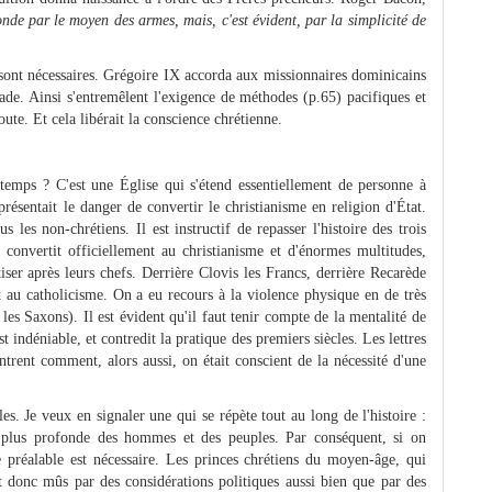
onde par le moyen des armes, mais, c'est évident, par la simplicité de
ont nécessaires. Grégoire IX accorda aux missionnaires dominicains
sade. Ainsi s'entremêlent l'exigence de méthodes (p.65) pacifiques et
ute. Et cela libérait la conscience chrétienne.
temps ? C'est une Église qui s'étend essentiellement de personne à
présentait le danger de convertir le christianisme en religion d'État.
 les non-chrétiens. Il est instructif de repasser l'histoire des trois
e convertit officiellement au christianisme et d'énormes multitudes,
tiser après leurs chefs. Derrière Clovis les Francs, derrière Recarède
 au catholicisme. On a eu recours à la violence physique en de très
les Saxons). Il est évident qu'il faut tenir compte de la mentalité de
 indéniable, et contredit la pratique des premiers siècles. Les lettres
ent comment, alors aussi, on était conscient de la nécessité d'une
es. Je veux en signaler une qui se répète tout au long de l'histoire :
la plus profonde des hommes et des peuples. Par conséquent, si on
se préalable est nécessaire. Les princes chrétiens du moyen-âge, qui
nt donc mûs par des considérations politiques aussi bien que par des