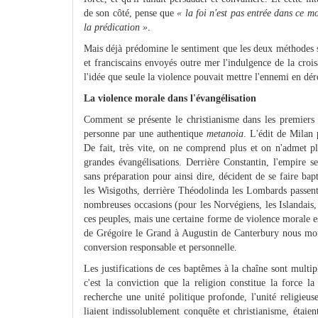
de son côté, pense que
« la foi n'est pas entrée dans ce m
la prédication »
.
Mais déjà prédomine le sentiment que les deux méthodes s
et franciscains envoyés outre mer l'indulgence de la croi
l'idée que seule la violence pouvait mettre l'ennemi en déro
La violence morale dans l'évangélisation
Comment se présente le christianisme dans les premiers 
personne par une authentique
metanoia
. L'édit de Milan 
De fait, très vite, on ne comprend plus et on n'admet plus
grandes évangélisations. Derrière Constantin, l'empire s
sans préparation pour ainsi dire, décident de se faire bap
les Wisigoths, derrière Théodolinda les Lombards passent
nombreuses occasions (pour les Norvégiens, les Islandais, 
ces peuples, mais une certaine forme de violence morale est
de Grégoire le Grand à Augustin de Canterbury nous montr
conversion responsable et personnelle.
Les justifications de ces baptêmes à la chaîne sont multipl
c'est la conviction que la religion constitue la force 
recherche une unité politique profonde, l'unité religieu
liaient indissolublement conquête et christianisme, étaie