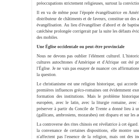
préoccupations strictement religieuses, surtout la convictio
Il en va de même pour l'épopée évangélisatrice en Amériq
distributeur de châtiments et de faveurs, constitue un des 
évangélisation. Au lieu d'évangéliser d'abord et de bapti
catéchèse prolongée corrigerait par la suite les défauts évi
des mobiles.
Une Église occidentale ou peut-être provinciale
Nous ne devons pas oublier l'élément culturel. L'histori
cultures autochtones d'Amérique et d'Afrique ont été pra
l'Église. Je ne vais pas essayer de nuancer ces affirmation
la question.
Le christianisme est une religion historique, qui accorde
premières influences gréco-romaines ont évidemment exercé
formation des institutions. Mais le problème historique
européen, avec le latin, avec la liturgie romaine, avec
préserver à partir du Concile de Trente a donné lieu à une
(gallicans, ambrosiens, mozarabes) ont disparu et sur les a
La controverse des rites chinois est révélatrice à cet égard
la convenance de certaines dispositions, elle montre un
n'affectent pas l'essence de la religion, mais ont des i