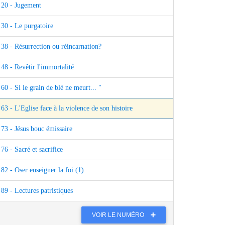
20 - Jugement
30 - Le purgatoire
38 - Résurrection ou réincarnation?
48 - Revêtir l'immortalité
60 - Si le grain de blé ne meurt... "
63 - L'Eglise face à la violence de son histoire
73 - Jésus bouc émissaire
76 - Sacré et sacrifice
82 - Oser enseigner la foi (1)
89 - Lectures patristiques
VOIR LE NUMÉRO