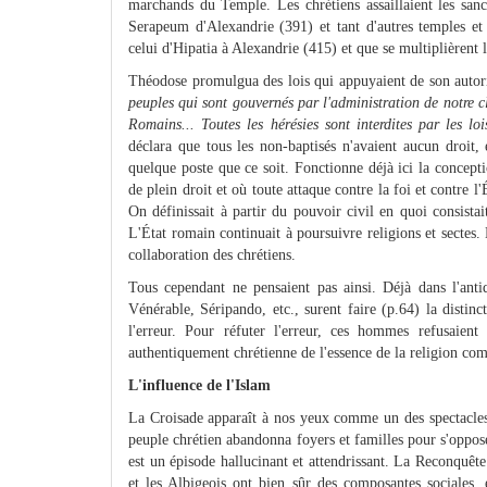
marchands du Temple. Les chrétiens assaillaient les sanc
Serapeum d'Alexandrie (391) et tant d'autres temples et
celui d'Hipatia à Alexandrie (415) et que se multiplièrent l
Théodose promulgua des lois qui appuyaient de son autori
peuples qui sont gouvernés par l'administration de notre c
Romains... Toutes les hérésies sont interdites par les lo
déclara que tous les non-baptisés n'avaient aucun droit,
quelque poste que ce soit. Fonctionne déjà ici la concept
de plein droit et où toute attaque contre la foi et contre l'
On définissait à partir du pouvoir civil en quoi consist
L'État romain continuait à poursuivre religions et sectes.
collaboration des chrétiens.
Tous cependant ne pensaient pas ainsi. Déjà dans l'ant
Vénérable, Séripando, etc., surent faire (p.64) la distinc
l'erreur. Pour réfuter l'erreur, ces hommes refusaient
authentiquement chrétienne de l'essence de la religion comme
L'influence de l'Islam
La Croisade apparaît à nos yeux comme un des spectacles
peuple chrétien abandonna foyers et familles pour s'opposer
est un épisode hallucinant et attendrissant. La Reconquête
et les Albigeois ont bien sûr des composantes sociales,