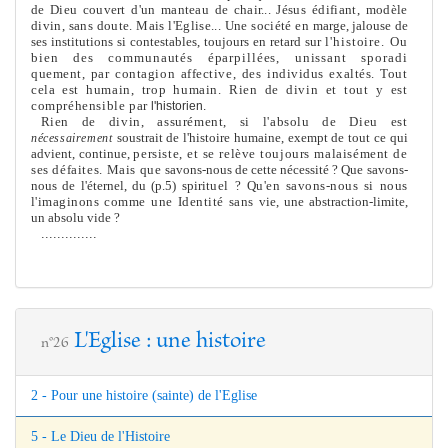
de Dieu couvert d'un manteau de chair...
Jésus édifiant, modèle
divin, sans doute. Mais l'Eglise... Une société en
marge, jalouse de
ses institutions si contestables, toujours en retard sur
l'histoire. Ou
bien des communautés éparpillées, unissant sporadi­
que
me
nt, par contagion affective, des individus exaltés. Tout
cela est
humain, trop humain. Rien de divin et tout y est
compréhensible par
l'historien.
Rien de divin, assuré
me
nt, si l'absolu de Dieu est
soustrait de l'histoire humaine, exempt de tout ce qui
nécessaire
me
nt
advient, continue,
persiste, et se relève toujours malaisé
me
nt de
ses défaites. Mais que
savons-nous de cette nécessité ? Que savons-
nous de l'éternel, du (p.5) spiri
tuel ? Qu'en savons-nous si nous
l'imaginons com
me
une Identité sans
vie, une abstraction-limite,
un absolu vide ?
..............
L'Eglise : une histoire
n°26
2 - Pour une histoire (sainte) de l'Eglise
5 - Le Dieu de l'Histoire