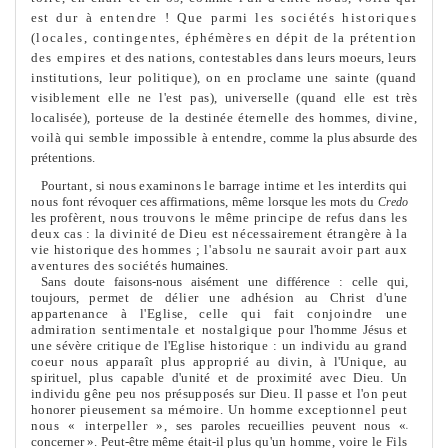
est
dur à entendre ! Que parmi les sociétés historiques
(locales,
contingentes, éphémères en dépit de la prétention
des empires
et des nations, contestables dans leurs moeurs, leurs
institutions, leur politique), on en procla
me
une sainte (quand
visible
me
nt elle ne l'est
pas), universelle (quand elle est très
localisée), porteuse de la destinée
éternelle des hom
me
s, divine,
voilà qui semble impossible à entendre,
com
me
la plus absurde des
prétentions.
Pourtant, si nous examinons le barrage inti
me
et les interdits qui
nous
font révoquer ces affirmations, mê
me
lorsque les mots du
Credo
les pro­
fèrent, nous trouvons le mê
me
principe de refus dans les
deux cas : la
divinité de Dieu est nécessaire
me
nt étrangère à la
vie historique des
hom
me
s ; l'absolu ne saurait avoir part aux
aventures des sociétés
humaines.
Sans doute faisons-nous aisé
me
nt une différence : celle qui,
toujours,
per
me
t de délier une adhésion au Christ d'une
appartenance à l'Eglise,
celle qui fait conjoindre une
admiration senti
me
ntale et nostalgique
pour l'hom
me
Jésus et
une sévère critique de l'Eglise historique : un indi­
vidu au grand
coeur nous apparaît plus approprié au divin, à l'Unique,
au
spirituel, plus capable d'unité et de proximité avec Dieu. Un
individu
gêne peu nos présupposés sur Dieu. Il passe et l'on peut
honorer pieuse­
me
nt sa mémoire. Un hom
me
exceptionnel peut
nous « interpeller »,
ses paroles recueillies peuvent nous «
•
concerner ». Peut-être mê
me
était-il
plus qu'un hom
me
, voire le Fils