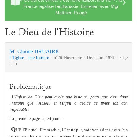
France légalise l'euthanasie. Entretien avec Mgr
Matthieu Rougé
Le Dieu de l'Histoire
M. Claude BRUAIRE
L'Eglise : une histoire
- n°26 Novembre - Décembre 1979 - Page
n° 5
Problématique
L'Église
de Dieu peut avoir une histoire, parce que c'est dans
l'histoire que l'Absolu et l'Infini a décidé de livrer son
don
inépuisable..
La première page, 5, est jointe.
Q
UE l'Eternel, l'Immuable, l'Esprit pur, soit venu dans notre his­
toire, en chair et en os, com
me
l'un d'entre nous, voilà qui