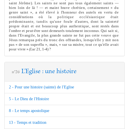
saint Jérô
me
). Les saints ne sont pas tous égale
me
nt saints
—
bien loin de là ! — et maint brave chrétien, certaine
me
nt « du
genre saint », a été élevé à l'honneur des autels en vertu de
considérations où
la politique ecclésiastique était
prédominante, tandis qu'une foule
d'autres, dont la sainteté
propre était et est beaucoup plus authentique,
sont restés dans
l'ombre et peut-être sont de
me
urés totale
me
nt inconnus.
Qui sait si,
dans l'Evangile, la plus grande sainte ne fut pas cette veuve
que
Jésus remarqua près du tronc des offrandes, lorsqu'elle y mit non
pas « de son superflu », mais, « sur sa misère, tout ce qu'elle avait
pour
vivre »
21, 1-4) ?
(Luc
L'Eglise : une histoire
n°26
2 - Pour une histoire (sainte) de l'Eglise
5 - Le Dieu de l'Histoire
8 - Le temps apostolique
13 - Temps et tradition