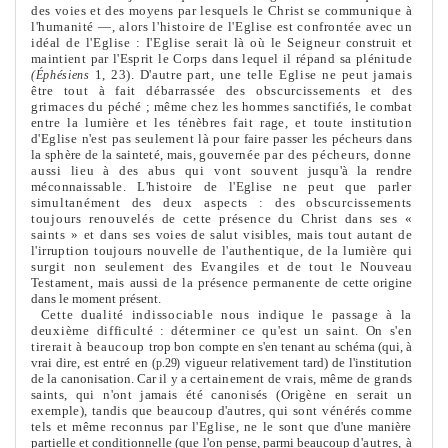
des voies et des moyens par lesquels le
Christ se communique à
l'humanité —, alors l'histoire de l'Eglise est confrontée avec un
idéal de l'Eglise : I'Eglise serait là où le Seigneur
construit et
maintient par l'Esprit le Corps dans lequel il répand sa pléni­
tude
1, 23). D'autre part, une telle Eglise ne peut jamais
(Éphésiens
être tout à fait débarrassée des obscurcisse
me
nts et des
grimaces du
péché ; mê
me
chez les hom
me
s sanctifiés, le combat
entre la lumière et les ténèbres fait rage, et toute institution
d'Eglise n'est pas seule
me
nt là
pour faire passer les pécheurs dans
la sphère de la sainteté, mais, gouver­
née par des pécheurs, donne
aussi lieu à des abus qui vont souvent
jusqu'à la rendre
méconnaissable. L'histoire de l'Eglise ne peut que par­
ler
simultané
me
nt des deux aspects : des obscurcisse
me
nts
toujours
renouvelés de cette présence du Christ dans ses «
saints » et dans ses
voies de salut visibles, mais tout autant de
l'irruption toujours nouvelle
de l'authentique, de la lumière qui
surgit non seule
me
nt des Evangiles
et de tout le Nouveau
Testa
me
nt, mais aussi de la présence permanente
de cette origine
dans le mo
me
nt présent.
Cette dualité indissociable nous indique le passage à la
deuxiè
me
difficulté : déterminer ce qu'est un saint. On s'en
tirerait à beaucoup
trop bon compte en s'en tenant au schéma (qui, à
vrai dire, est entré en
vigueur relative
me
nt tard) de l'institution
(p.29)
de la canonisation. Car il y a
certaine
me
nt de vrais, mê
me
de grands
saints, qui n'ont jamais été cano­
nisés (Origène en serait un
exemple), tandis que beaucoup d'autres, qui
sont vénérés com
me
tels et mê
me
reconnus par l'Eglise, ne le sont que
d'une manière
partielle et conditionnelle (que l'on pense, parmi beaucoup
d'autres, à