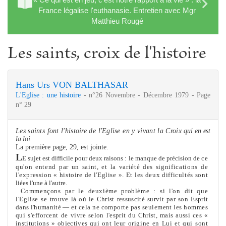
France légalise l'euthanasie. Entretien avec Mgr
Matthieu Rougé
Les saints, croix de l'histoire
Hans Urs VON BALTHASAR
L'Eglise : une histoire
- n°26 Novembre - Décembre 1979 - Page
n° 29
Les saints font l'histoire de l'Eglise en y vivant la Croix
qui en est
la loi.
La première page, 29, est jointe.
L
E sujet est difficile pour deux raisons : le manque de précision de
ce
qu'on entend par un saint, et la variété des significations de
l'expression « histoire de l'Eglise ». Et les deux difficultés sont
liées l'une à l'autre.
Com
me
nçons par le deuxiè
me
problè
me
: si l'on dit que
l'Eglise se
trouve là où le Christ ressuscité survit par son Esprit
dans l'humanité —
et cela ne comporte pas seule
me
nt les hom
me
s
qui s'efforcent de vivre
selon l'esprit du Christ, mais aussi ces «
institutions » objectives qui ont
leur origine en Lui et qui sont