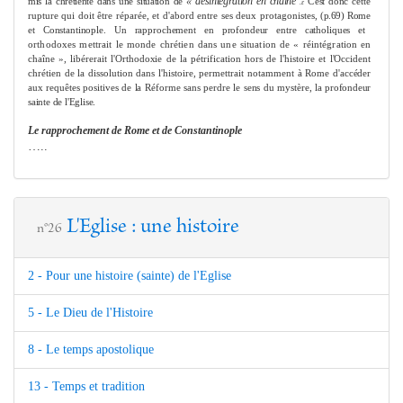
« désintégration en chaîne
mis la chrétienté dans une situation de
C'est donc
cette
.r.
rupture qui doit être réparée, et d'abord entre ses deux protagonistes,
(p.69)
Ro
me
et Constantinople. Un rapproche
me
nt en profondeur entre catholiques et
orthodoxes
me
ttrait le monde chrétien dans une situation de « réintégration
en
chaîne », libérerait l'Orthodoxie de la pétrification hors de l'histoire et l'Occi­
dent
chrétien de la dissolution dans l'histoire, per
me
ttrait notam
me
nt à Ro
me
d'accéder
aux requêtes positives de la Réfor
me
sans perdre le sens du mystère,
la profondeur
sainte de l'Eglise.
Le rapproche
me
nt de Ro
me
et de Constantinople
…..
L'Eglise : une histoire
n°26
2 - Pour une histoire (sainte) de l'Eglise
5 - Le Dieu de l'Histoire
8 - Le temps apostolique
13 - Temps et tradition