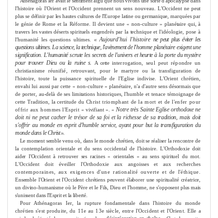
Athénagoras Ier avait le senti
me
nt aigu que nous vivons une sorte d'apocalypse
dans
l'histoire où l'Orient et l'Occident prennent un sens nouveau. L'Occident
ne peut
plus se définir par les hautes cultures de l'Europe latine ou germanique,
marquées par
le génie de Ro
me
et la Réfor
me
. Il devient une « non-culture »
planétaire qui, à
travers les vastes déserts spirituels engendrés par la technique
et l'idéologie, pose à
« Aujourd'hui l'histoire
ne peut plus éviter les
l'humanité les questions ulti
me
s.
questions ulti
me
s. La science, la technique, l'avène
me
nt de
l'hom
me
planétaire exigent une
signification. L'humanité scrute les secrets de
l'univers et heurte à la porte du mystère
pour trouver Dieu ou la ruine s.
A cette
interrogation, seul peut répondre un
christianis
me
réunifié, retrouvant, pour
le martyre ou la transfiguration de
l'histoire, toute la puissance spirituelle de l'Eglise indivise. L'Orient chrétien,
envahi lui aussi par cette « non-culture »
planétaire, n'a d'autre sens désormais que
de porter, au-delà de ses limitations
historiques, l'humble et tenace témoignage de
cette Tradition, la certitude du
Christ triomphant de la mort et de l'enfer pour
Notre très Sainte Eglise orthodoxe ne
offrir aux hom
me
s l'Esprit
« vivifiant ». «
doit ni ne peut cacher le
trésor de sa foi et la richesse de sa tradition, mais doit
s'offrir au monde en
esprit d'humble service, ayant pour but la transfiguration du
monde dans le
Christ ».
Le mo
me
nt semble venu où, dans le monde chrétien, doit se réaliser la rencon­
tre de
la contemplation orientale et du sens occidental de l'histoire. L'Ortho­
doxie doit
aider l'Occident à retrouver ses racines « orientales » au sens spirituel
du mot.
L'Occident doit éveiller l'Orthodoxie aux angoisses et aux recherches
contemporaines, aux exigences d'une rationalité ouverte et de l'éthique.
Ensemble l'Orient et l'Occident chrétiens peuvent élaborer une spiritualité créa­trice,
un divino-humanis
me
où le Père et le Fils, Dieu et l'hom
me
, ne s'opposent
plus mais
s'unissent dans l'Esprit et la liberté.
Pour Athénagoras Ier, la rupture fonda
me
ntale dans l'histoire du monde
chrétien s'est produite, du 11e au 13e siècle, entre l'Occident et l'Orient. Elle
a