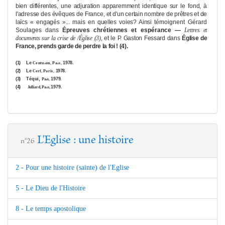
bien différentes, une adjuration
apparem
me
nt identique sur le fond, à
l'adresse des évêques de France, et d'un
certain nombre de prêtres et de
laïcs « engagés »... mais en quelles voies? Ainsi
témoignent Gérard
Soulages dans
Épreuves chrétiennes et espérance —
Lettres et
docu
me
nts sur la crise de /Église (3),
et le P. Gaston Fessard dans
Église de
France, prends garde de perdre la foi ! (4).
(1)
Le
1978.
Centu
on, Pa
s,
ri
ri
(2)
Le
1978.
Cerf,
Paris,
(3)
Téqui,
1979.
Pa
s,
ri
(4)
1979.
Julliard, Pa
s,
ri
L'Eglise : une histoire
n°26
2 - Pour une histoire (sainte) de l'Eglise
5 - Le Dieu de l'Histoire
8 - Le temps apostolique