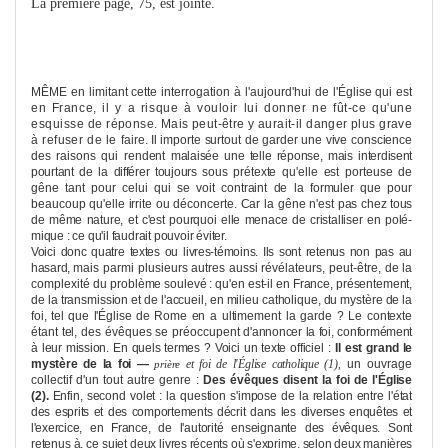
La première page, 75, est jointe.
MÊME en limitant cette interrogation à l'aujourd'hui de l'Église qui est
en France, il y a risque à vouloir lui donner ne fût-ce qu'une
esquisse
de réponse. Mais peut-être y aurait-il danger plus grave
à refuser de le
faire. Il importe surtout de garder une vive conscience
des raisons qui rendent
malaisée une telle réponse, mais interdisent
pourtant de la différer toujours sous
prétexte qu'elle est porteuse de
gêne tant pour celui qui se voit contraint de la formuler que pour
beaucoup qu'elle irrite ou déconcerte. Car la gêne n'est pas
chez tous
de mê
me
nature, et c'est pourquoi elle
me
nace de cristalliser en polé­
mique : ce qu'il faudrait pouvoir éviter.
Voici donc quatre textes ou livres-témoins. Ils sont retenus non pas au
hasard,
mais parmi plusieurs autres aussi révélateurs, peut-être, de la
complexité du
problè
me
soulevé : qu'en est-il en France, présente
me
nt,
de la transmission et de l'accueil, en milieu catholique, du mystère de la
foi, tel que l'Église de Ro
me
en a ulti
me
me
nt la garde ? Le contexte
étant tel, des évêques se préoccupent
d'annoncer la foi, conformé
me
nt
à leur mission. En quels ter
me
s ? Voici un texte
officiel :
Il est grand le
mystère de la foi —
et foi de l'Église catholique
(1),
un ouvrage
prière
collectif d'un tout autre genre :
Des évêques disent la foi de
l'Église
(2).
Enfin, second volet : la question s'impose de la relation entre l'état
des esprits et des comporte
me
nts décrit dans les diverses enquêtes et
l'exercice,
en France, de l'autorité enseignante des évêques. Sont
retenus à. ce sujet deux
livres récents où s'expri
me
, selon deux manières