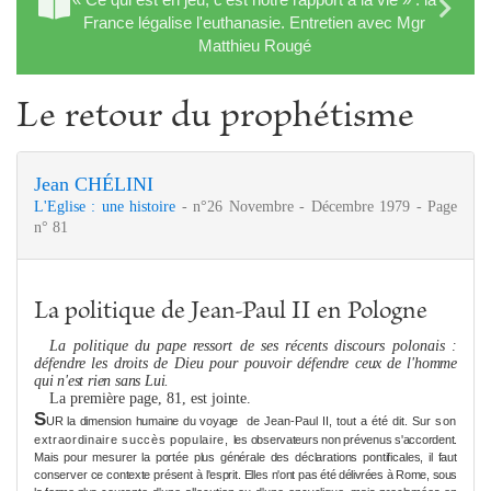
France légalise l'euthanasie. Entretien avec Mgr
Matthieu Rougé
Le retour du prophétisme
Jean CHÉLINI
L'Eglise : une histoire
- n°26 Novembre - Décembre 1979 - Page
n° 81
La politique de Jean-Paul II en Pologne
La politique du pape ressort de ses récents discours polo­nais :
défendre les droits de Dieu pour pouvoir défendre
ceux de l'hom
me
qui n'est rien sans Lui.
La première page, 81, est jointe.
S
UR la di
me
nsion humaine du voyage
de Jean-Paul II, tout a été dit. Sur
son
extraordinaire succès populaire,
les observateurs non prévenus s'accordent.
Mais pour
me
surer la portée plus générale des déclarations pontificales, il faut
conser­
ver ce contexte présent à l'esprit. Elles n'ont
pas été délivrées à Ro
me
, sous