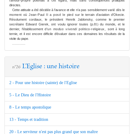
l'amour-propre polonais à cet égard, mais sans consé­
quences pratiques
directes.
Cette attitude a été décidée à l'avance et
elle n'a pas sensible
me
nt varié dès le
mo
me
nt où Jean-Paul II a posé le pied
sur le terrain d'aviation d'Okecie.
Réso­lu
me
nt cordiaux, le président Henrik Jablonsky, com
me
le premier
secrétaire Edward Gierek, ont voulu ignorer toutes (p.
du monde, et le
81)
à
dernier, l'établisse
me
nt
d'un
modus vivendi
politico-religieux,
sont
long
ternie, et il est encore difficile
d'évaluer dans ces domaines les résultats
de la
visite du pape.
...........
L'Eglise : une histoire
n°26
2 - Pour une histoire (sainte) de l'Eglise
5 - Le Dieu de l'Histoire
8 - Le temps apostolique
13 - Temps et tradition
20 - Le serviteur n'est pas plus grand que son maître