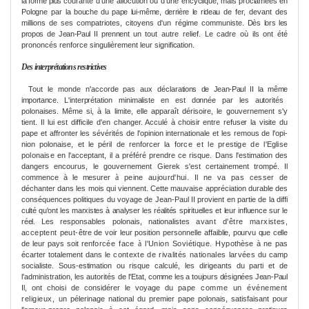
la for
me
plus
courante d'une allocution ou d'une ency­
clique, mais proclamées en
Pologne par la
bouche du pape lui-mê
me
, derrière le rideau
de fer, devant des
millions de ses compa­triotes, citoyens d'un régi
me
communiste.
Dès lors les
propos de Jean-Paul II prennent
un tout autre relief. Le cadre où ils ont été
prononcés renforce singulière
me
nt leur
signification.
De
s
interprétations restrictives
Tout le monde n'accorde pas aux décla­
rations de Jean-Paul II la mê
me
importance.
L'interprétation minimaliste en est donnée par les autorités
polonaises. Mê
me
si, à la
limite, elle apparaît dérisoire, le gouverne­
me
nt s'y
tient. Il lui est difficile d'en chan­
ger. Acculé à choisir entre refuser la visite
du
pape et affronter les sévérités de l'opi­nion internationale et les remous de l'opi­
nion polonaise, et le péril de renforcer la
force et le prestige de l'Eglise
polonaise
en l'acceptant, il a préféré prendre ce ris­que. Dans l'estimation des
dangers encou­rus, le gouverne
me
nt Gierek s'est certai­
ne
me
nt trompé. Il
à
com
me
nce à le
me
surer
peine aujourd'hui. Il ne va pas cesser
de
déchanter dans les mois qui viennent. Cette mauvaise appréciation durable des
conséquences politiques du voyage de Jean-Paul II provient en partie de la diffi­
culté qu'ont les marxistes à analyser les réa­
lités spirituelles et leur influence sur le
réel.
Les responsables polonais, nationalistes
avant d'être marxistes,
acceptent peut-
être de voir leur position personnelle affai­
blie, pourvu que celle
à
de leur pays soit ren­
forcée face
l'Union Soviétique. Hypo­
thèse à ne pas
écarter totale
me
nt dans le
contexte de rivalités nationales larvées
du camp
socialiste. Sous-estimation ou ris­
que calculé, les dirigeants du parti et de
l'administration, les autorités de l'Etat,
com
me
les a toujours désignées Jean-Paul
Il, ont choisi de considérer le voyage du
pape com
me
un événe
me
nt
religieux,
un pélerinage national du premier pape polonais, satisfaisant pour